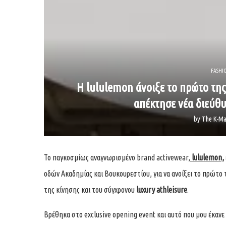
FASHI
Η lululemon άνοιξε το πρώτο της
απέκτησε νέα διεύθ
by
The K-Ma
Το παγκοσμίως αναγνωρισμένο brand activewear,
lululemon,
οδών Ακαδημίας και Βουκουρεστίου, για να ανοίξει το πρώτο 
της κίνησης και του σύγχρονου
luxury athleisure
.
Βρέθηκα στο exclusive opening event και αυτό που μου έκα