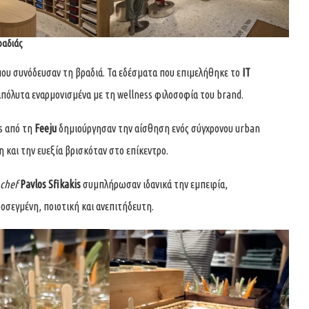
βραδιάς
 που συνόδευσαν τη βραδιά. Τα εδέσματα που επιμελήθηκε το
IT
απόλυτα εναρμονισμένα με τη wellness φιλοσοφία του brand.
ts από τη
Feeju
δημιούργησαν την αίσθηση ενός σύγχρονου urban
 και την ευεξία βρισκόταν στο επίκεντρο.
chef
Pavlos Sfikakis
συμπλήρωσαν ιδανικά την εμπειρία,
ροσεγμένη, ποιοτική και ανεπιτήδευτη.