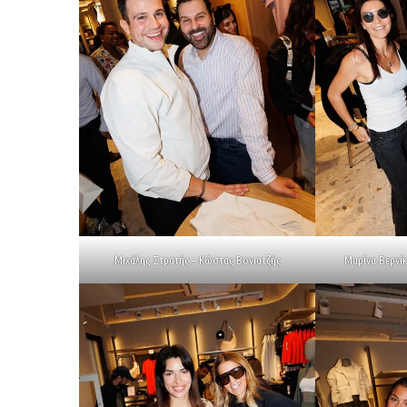
Μιχάλης Στρατής – Κώστας Βογιατζής
Μαρίνα Βερνί