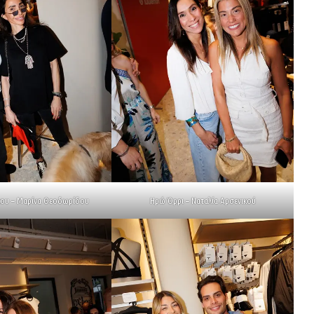
κου – Μαρίνα Θεοδωρίδου
Ηρώ Όρρι – Ναταλία Αρσενικού