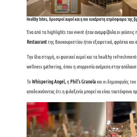
Healthy bites, δροσεροί χυμοί και η πιο ευχάριστη ατμόσφαιρα της 
Ένα από τα highlights του event ήταν αναμφίβολα οι γεύσεις
Restaurant
της Βουκουρεστίου ήταν εξαιρετικά, φρέσκα και 
Την ίδια στιγμή, οι φυσικοί χυμοί και τα healthy refreshmen
wellness gathering, όπου η ισορροπία ανάμεσα στην απόλαυση
Το
Whispering Angel,
η
Phil’s Granola
και οι δημιουργίες του
αποδεικνύοντας ότι η φιλοξενία μπορεί να είναι ταυτόχρονα π