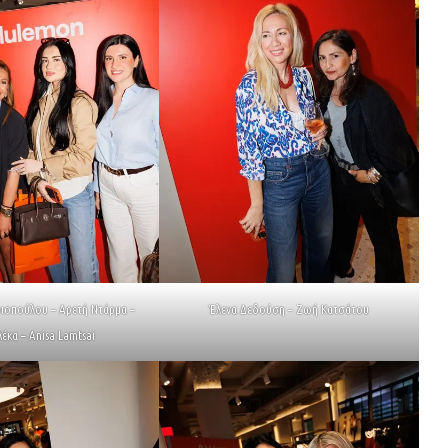
ιοπούλου – Αρετή Ντάρμα –
Έλενα Δεδούση – Ζωή Κατσάτου
έκα – Anisa Lamtsai