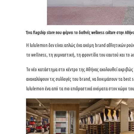
Ένα flagship store που φέρνει το διεθνές wellness culture στην Αθήν
Η lululemon δεν είναι απλώς ένα ακόμη brand αθλητικών ρούχ
το wellness, τη γυμναστική, τη φροντίδα του εαυτού και το act
Το νέο κατάστημα στο κέντρο της Αθήνας ακολουθεί ακριβώς 
ανακαλύψουν τις συλλογές του brand, να δοκιμάσουν τα best s
lululemon ένα από τα πιο επιδραστικά ονόματα στον χώρο το