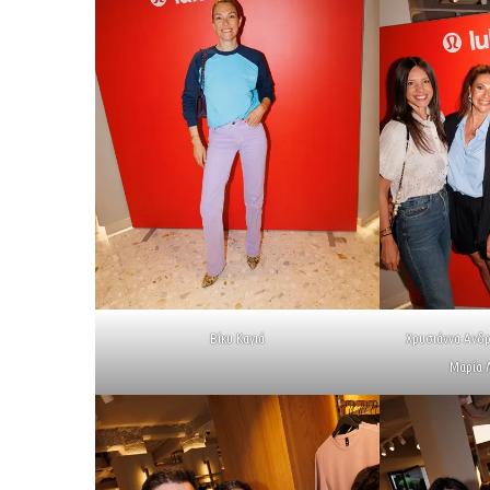
Βίκυ Καγιά
Χρυσιάννα Ανδρ
Μαρία Λ