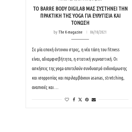
ΤΟ BARRE BODY DIGILAB ΜΆΣ ΣΥΣΤΉΝΕΙ ΤΗΝ
ΠΡΑΚΤΙΚΉ ΤΗΣ YOGA ΓΙΑ ΕΥΛΥΓΙΣΊΑ ΚΑΙ
ΤΌΝΩΣΗ
by
The K-magazine
06/10/2021
Σε μία εποχή έντονου στρες, η νέα τάση του fitness
είναι, αδιαμφισβήτητα, η στατική γυμναστική. Οι
ασκήσεις της yoga αποτελούν συνδυασμό ενδυνάμωσης
και ισορροπίας και περιλαμβάνουν asanas, stretching,
αναπνοές και …