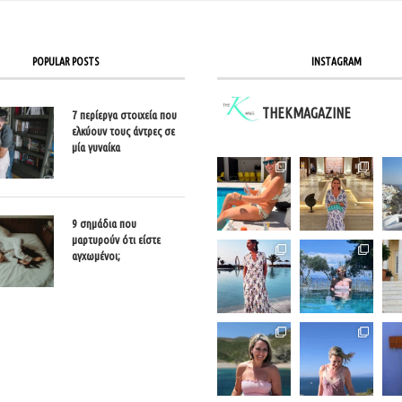
POPULAR POSTS
INSTAGRAM
THEKMAGAZINE
7 περίεργα στοιχεία που
ελκύουν τους άντρες σε
μία γυναίκα
9 σημάδια που
μαρτυρούν ότι είστε
αγχωμένοι;