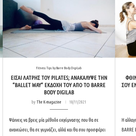
Fitness Tips by Barre Body DigiLab
ΕΊΣΑΙ ΛΆΤΡΗΣ ΤΟΥ PILATES; ΑΝΑΚΆΛΥΨΕ ΤΗΝ
ΦΘΙΝ
“BALLET WAY” ΕΚΔΟΧΉ ΤΟΥ ΑΠΌ ΤΟ BARRE
ΣΟΥ Ε
BODY DIGILAB
by
The K-magazine
10/11/2021
Ψάχνεις να βρεις μία μέθοδο εκγύμνασης που θα σε
Η αλλαγ
ανανεώσει, θα σε γυμνάζει, αλλά και θα σου προσφέρει
BARRE B