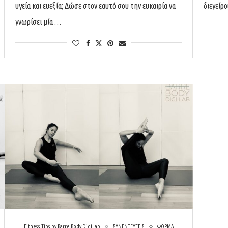
υγεία και ευεξία; Δώσε στον εαυτό σου την ευκαιρία να
διεγείρ
γνωρίσει μία …
Fitness Tips by Barre Body DigiLab
ΣΥΝΕΝΤΕΥΞΕΙΣ
ΦΟΡΜΑ