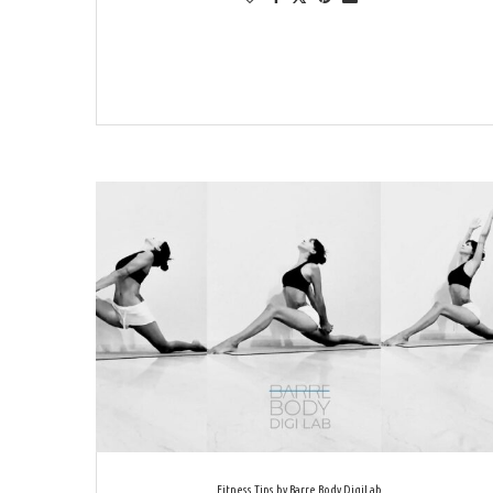
Fitness Tips by Barre Body DigiLab