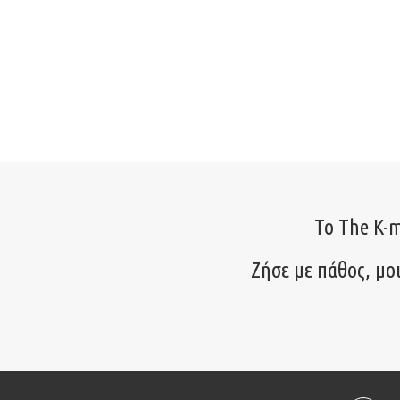
Το The K-m
Ζήσε με πάθος, μο