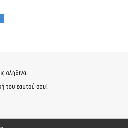
M
ις αληθινά.
χή του εαυτού σου!