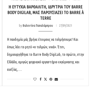
Η ΕΥΤΥΧΊΑ ΒΑΡΘΑΛΊΤΗ, ΙΔΡΎΤΡΙΑ ΤΟΥ BARRE
BODY DIGILAB, ΜΑΣ ΠΑΡΟΥΣΙΆΖΕΙ ΤΟ ΒARRE À
TERRE
by
Βαλεντίνα Παπαλάμπρου
27/09/2021
Η πανδημία μάς βρήκε έτοιμους να τολμήσουμε! Και
όπως λέει το ρητό «ο τολμών, νικά». Έτσι,
δημιουργήθηκε το Barre Body DigiLab, το πρώτο, στην
Ελλάδα, αμιγώς ψηφιακό εργαστήριο εκγύμνασης και
ευεξίας, …