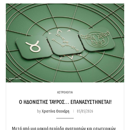
ΑΣΤΡΟΛΟΓΙΑ
Ο ΗΔΟΝΙΣΤΉΣ ΤΑΎΡΟΣ… ΕΠΑΝΑΣΥΣΤΉΝΕΤΑΙ!
by
Χριστίνα Θεοχάρη
05/05/2026
Μετά από μια μακρά περίοδο ανατροπών και εσωτερικών