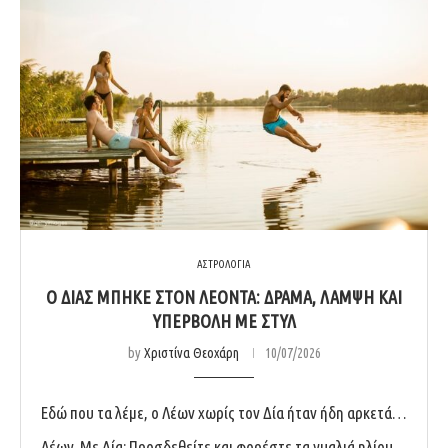
ΑΣΤΡΟΛΟΓΙΑ
Ο ΔΊΑΣ ΜΠΉΚΕ ΣΤΟΝ ΛΈΟΝΤΑ: ΔΡΆΜΑ, ΛΆΜΨΗ ΚΑΙ
ΥΠΕΡΒΟΛΉ ΜΕ ΣΤΥΛ
by
Χριστίνα Θεοχάρη
10/07/2026
Εδώ που τα λέμε, ο Λέων χωρίς τον Δία ήταν ήδη αρκετά…
Λέων. Με Δία; Προσδεθείτε και φορέστε τα γυαλιά ηλίου