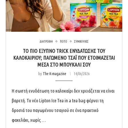
ΔΙΑΤΡΟΦΗ
ΠΟΤΟ
ΣΥΜΒΟΥΛΕΣ
ΤΟ ΠΙΟ ΈΞΥΠΝΟ TRICK ΕΝΥΔΆΤΩΣΗΣ ΤΟΥ
ΚΑΛΟΚΑΙΡΙΟΎ; ΠΑΓΩΜΈΝΟ ΤΣΆΙ ΠΟΥ ΕΤΟΙΜΆΖΕΤΑΙ
ΜΈΣΑ ΣΤΟ ΜΠΟΥΚΆΛΙ ΣΟΥ
by
The K-magazine
14/06/2026
Η σωστή ενυδάτωση το καλοκαίρι δεν χρειάζεται να είναι
βαρετή. Το νέο Lipton Ice Tea in a tea bag φέρνει τη
δροσιά του παγωμένου τσαγιού σε ένα πρακτικό
φακελάκι, χωρίς …