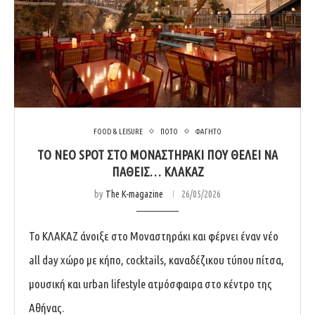
FOOD & LEISURE
ΠΟΤΟ
ΦΑΓΗΤΟ
ΤΟ ΝΈΟ SPOT ΣΤΟ ΜΟΝΑΣΤΗΡΆΚΙ ΠΟΥ ΘΈΛΕΙ ΝΑ
ΠΆΘΕΙΣ… ΚΛΑΚΑΖ
by
The K-magazine
26/05/2026
Το ΚΛΑΚΑΖ άνοιξε στο Μοναστηράκι και φέρνει έναν νέο
all day χώρο με κήπο, cocktails, καναδέζικου τύπου πίτσα,
μουσική και urban lifestyle ατμόσφαιρα στο κέντρο της
Αθήνας.