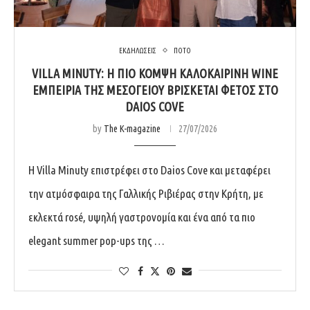
ΕΚΔΗΛΩΣΕΙΣ
ΠΟΤΟ
VILLA MINUTY: Η ΠΙΟ ΚΟΜΨΉ ΚΑΛΟΚΑΙΡΙΝΉ WINE
ΕΜΠΕΙΡΊΑ ΤΗΣ ΜΕΣΟΓΕΊΟΥ ΒΡΊΣΚΕΤΑΙ ΦΈΤΟΣ ΣΤΟ
DAIOS COVE
by
The K-magazine
27/07/2026
Η Villa Minuty επιστρέφει στο Daios Cove και μεταφέρει
την ατμόσφαιρα της Γαλλικής Ριβιέρας στην Κρήτη, με
εκλεκτά rosé, υψηλή γαστρονομία και ένα από τα πιο
elegant summer pop-ups της …