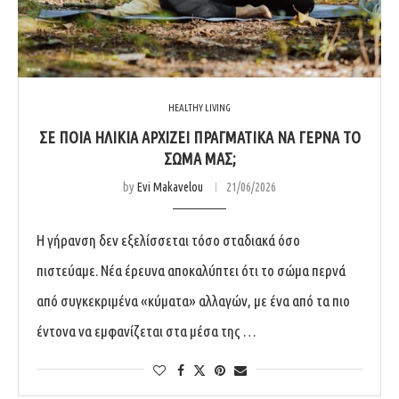
HEALTHY LIVING
ΣΕ ΠΟΙΑ ΗΛΙΚΊΑ ΑΡΧΊΖΕΙ ΠΡΑΓΜΑΤΙΚΆ ΝΑ ΓΕΡΝΆ ΤΟ
ΣΏΜΑ ΜΑΣ;
by
Evi Makavelou
21/06/2026
Η γήρανση δεν εξελίσσεται τόσο σταδιακά όσο
πιστεύαμε. Νέα έρευνα αποκαλύπτει ότι το σώμα περνά
από συγκεκριμένα «κύματα» αλλαγών, με ένα από τα πιο
έντονα να εμφανίζεται στα μέσα της …