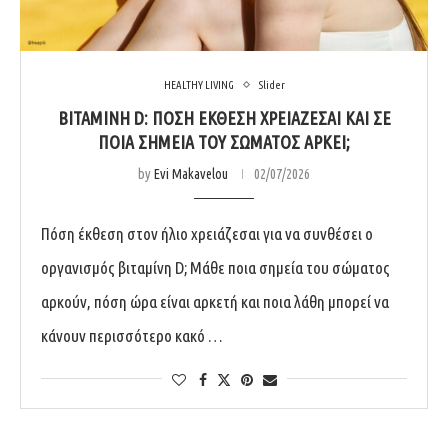
HEALTHY LIVING
Slider
ΒΙΤΑΜΊΝΗ D: ΠΌΣΗ ΈΚΘΕΣΗ ΧΡΕΙΆΖΕΣΑΙ ΚΑΙ ΣΕ
ΠΟΙΑ ΣΗΜΕΊΑ ΤΟΥ ΣΏΜΑΤΟΣ ΑΡΚΕΊ;
by
Evi Makavelou
02/07/2026
Πόση έκθεση στον ήλιο χρειάζεσαι για να συνθέσει ο
οργανισμός βιταμίνη D; Μάθε ποια σημεία του σώματος
αρκούν, πόση ώρα είναι αρκετή και ποια λάθη μπορεί να
κάνουν περισσότερο κακό …