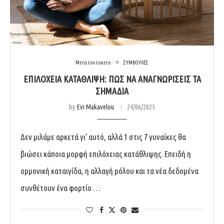
Μετα τον τοκετο
ΣΥΜΒΟΥΛΕΣ
ΕΠΙΛΌΧΕΙΑ ΚΑΤΆΘΛΙΨΗ: ΠΏΣ ΝΑ ΑΝΑΓΝΩΡΊΣΕΙΣ ΤΑ
ΣΗΜΆΔΙΑ
by
Evi Makavelou
24/06/2025
Δεν μιλάμε αρκετά γι’ αυτό, αλλά 1 στις 7 γυναίκες θα
βιώσει κάποια μορφή επιλόχειας κατάθλιψης. Επειδή η
ορμονική καταιγίδα, η αλλαγή ρόλου και τα νέα δεδομένα
συνθέτουν ένα φορτίο …