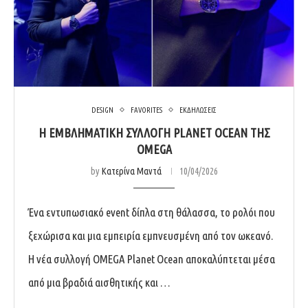
DESIGN
FAVORITES
ΕΚΔΗΛΩΣΕΙΣ
Η ΕΜΒΛΗΜΑΤΙΚΉ ΣΥΛΛΟΓΉ PLANET OCEAN ΤΗΣ
OMEGA
by
Κατερίνα Μαντά
10/04/2026
Ένα εντυπωσιακό event δίπλα στη θάλασσα, το ρολόι που
ξεχώρισα και μια εμπειρία εμπνευσμένη από τον ωκεανό.
Η νέα συλλογή OMEGA Planet Ocean αποκαλύπτεται μέσα
από μια βραδιά αισθητικής και …