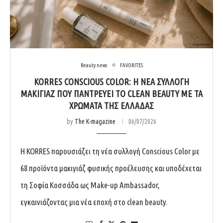
Beauty news
FAVORITES
KORRES CONSCIOUS COLOR: Η ΝΈΑ ΣΥΛΛΟΓΉ
ΜΑΚΙΓΙΆΖ ΠΟΥ ΠΑΝΤΡΕΎΕΙ ΤΟ CLEAN BEAUTY ΜΕ ΤΑ
ΧΡΏΜΑΤΑ ΤΗΣ ΕΛΛΆΔΑΣ
by
The K-magazine
06/07/2026
Η KORRES παρουσιάζει τη νέα συλλογή Conscious Color με
68 προϊόντα μακιγιάζ φυσικής προέλευσης και υποδέχεται
τη Σοφία Κοσσάδα ως Make-up Ambassador,
εγκαινιάζοντας μια νέα εποχή στο clean beauty.