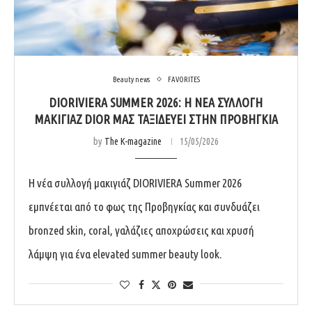
Beauty news
FAVORITES
DIORIVIERA SUMMER 2026: Η ΝΈΑ ΣΥΛΛΟΓΉ
ΜΑΚΙΓΙΆΖ DIOR ΜΆΣ ΤΑΞΙΔΕΎΕΙ ΣΤΗΝ ΠΡΟΒΗΓΚΊΑ
by
The K-magazine
15/05/2026
Η νέα συλλογή μακιγιάζ DIORIVIERA Summer 2026
εμπνέεται από το φως της Προβηγκίας και συνδυάζει
bronzed skin, coral, γαλάζιες αποχρώσεις και χρυσή
λάμψη για ένα elevated summer beauty look.