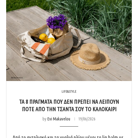
LIFE&STYLE
ΤΑ 8 ΠΡΆΓΜΑΤΑ ΠΟΥ ΔΕΝ ΠΡΈΠΕΙ ΝΑ ΛΕΊΠΟΥΝ
ΠΟΤΈ ΑΠΌ ΤΗΝ ΤΣΆΝΤΑ ΣΟΥ ΤΟ ΚΑΛΟΚΑΊΡΙ
by
Evi Makavelou
19/06/2026
Από το αντηλιακό και τα γυαλιά ηλίου μέχρι το lip balm με