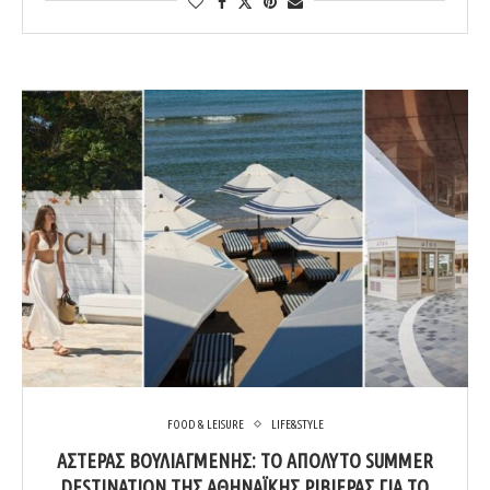
FOOD & LEISURE
LIFE&STYLE
ΑΣΤΈΡΑΣ ΒΟΥΛΙΑΓΜΈΝΗΣ: ΤΟ ΑΠΌΛΥΤΟ SUMMER
DESTINATION ΤΗΣ ΑΘΗΝΑΪΚΉΣ ΡΙΒΙΈΡΑΣ ΓΙΑ ΤΟ