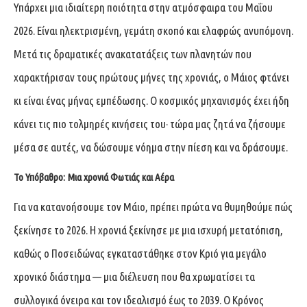
Υπάρχει μια ιδιαίτερη ποιότητα στην ατμόσφαιρα του Μαΐου
2026. Είναι ηλεκτρισμένη, γεμάτη σκοπό και ελαφρώς ανυπόμονη.
Μετά τις δραματικές ανακατατάξεις των πλανητών που
χαρακτήρισαν τους πρώτους μήνες της χρονιάς, ο Μάιος φτάνει
κι είναι ένας μήνας εμπέδωσης. Ο κοσμικός μηχανισμός έχει ήδη
κάνει τις πιο τολμηρές κινήσεις του· τώρα μας ζητά να ζήσουμε
μέσα σε αυτές, να δώσουμε νόημα στην πίεση και να δράσουμε.
Το Υπόβαθρο: Μια χρονιά Φωτιάς και Αέρα
Για να κατανοήσουμε τον Μάιο, πρέπει πρώτα να θυμηθούμε πώς
ξεκίνησε το 2026. Η χρονιά ξεκίνησε με μια ισχυρή μετατόπιση,
καθώς ο Ποσειδώνας εγκαταστάθηκε στον Κριό για μεγάλο
χρονικό διάστημα — μια διέλευση που θα χρωματίσει τα
συλλογικά όνειρα και τον ιδεαλισμό έως το 2039. Ο Κρόνος