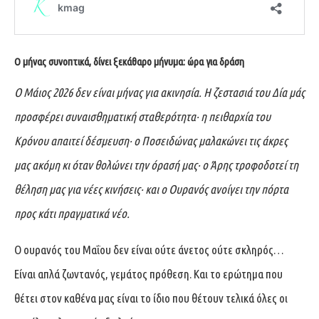
Ο μήνας συνοπτικά, δίνει ξεκάθαρο μήνυμα: ώρα για δράση
Ο Μάιος 2026 δεν είναι μήνας για ακινησία. Η ζεστασιά του Δία μάς
προσφέρει συναισθηματική σταθερότητα· η πειθαρχία του
Κρόνου απαιτεί δέσμευση· ο Ποσειδώνας μαλακώνει τις άκρες
μας ακόμη κι όταν θολώνει την όρασή μας· ο Άρης τροφοδοτεί τη
θέληση μας για νέες κινήσεις· και ο Ουρανός ανοίγει την πόρτα
προς κάτι πραγματικά νέο.
Ο ουρανός του Μαΐου δεν είναι ούτε άνετος ούτε σκληρός…
Είναι απλά ζωντανός, γεμάτος πρόθεση. Και το ερώτημα που
θέτει στον καθένα μας είναι το ίδιο που θέτουν τελικά όλες οι