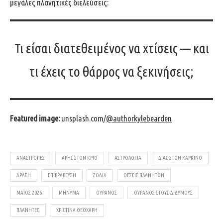
μεγάλες πλανητικές διελεύσεις:
Τι είσαι διατεθειμένος να χτίσεις — και
τι έχεις το θάρρος να ξεκινήσεις;
Featured image:
unsplash.com/
@
authorkylebearden
ΑΝΑΣΤΡΟΠΕΣ
ΑΡΗΣ ΣΤΟΝ ΚΡΙΟ
ΑΣΤΡΟΛΟΓΙΑ
ΔΙΑΣ ΣΤΟΝ ΚΑΡΚΙΝΟ
ΔΡΑΣΗ
ΕΠΙΒΡΑΒΕΥΣΗ
ΖΩΔΙΑ
ΘΕΣΕΙΣ ΠΛΑΝΗΤΩΝ
ΜΑΪΟΣ 2026
ΜΗΝΥΜΑ
ΟΥΡΑΝΟΣ
ΟΥΡΑΝΟΣ ΣΤΟΥΣ ΔΙΔΥΜΟΥΣ
ΠΛΑΝΗΤΕΣ
ΧΡΙΣΤΙΝΑ ΘΕΟΧΑΡΗ