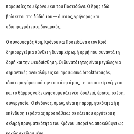
παρουσίες του Κρόνου και του Ποσειδώνα. Ο Άρης εδώ
βρίσκεται στο ζώδιό του — άμεσος, γρήγορος και
αδιαπραγμάτευτα δυναμικός.
Ο συνδυασμός Άρη, Κρόνου και Ποσειδώνα στον Κριό
δημιουργεί μια σύνθετη δυναμική: ωμή ορμή που συναντά τη
δομή και την ψευδαίσθηση. Οι δυνατότητες είναι μεγάλες για
σημαντικές ανακαλύψεις και προσωπικά breakthroughs,
ιδιαίτερα γύρω από την ταυτότητά μας, τη σωματική ενέργεια
και το θάρρος να ξεκινήσουμε κάτι νέο: δουλειά, έρωτα, σχέση,
συνεργασία. Ο κίνδυνος, όμως, είναι η παρορμητικότητα ή η
επένδυση τεράστιας προσπάθειας σε κάτι που αργότερα η
σκληρή πραγματικότητα του Κρόνου μπορεί να αποκαλύψει ως
κακώς σχεδιασμένο.