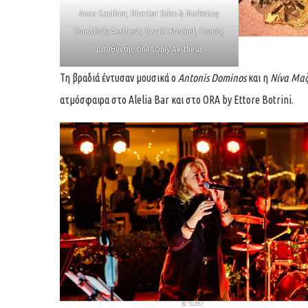
Anna Gauthier, Director Sales & Marketing
One&Only Aesthesis, Gerald Krischek, Γενικός
Διευθυντής One&Only Aesthesis
Τη βραδιά έντυσαν μουσικά ο
Antonis Dominos
και η
Νίνα Μα
ατμόσφαιρα στο Alelia Bar και στο ORA by Ettore Botrini.