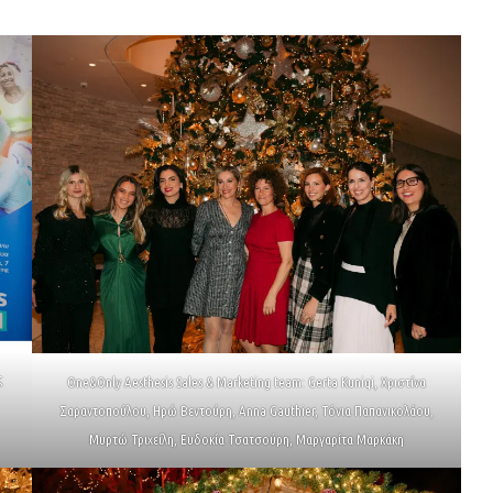
ς
One&Only Aesthesis Sales & Marketing team: Gerta Kuniqi, Χριστίνα
Σαραντοπούλου, Ηρώ Βεντούρη, Anna Gauthier, Τόνια Παπανικολάου,
Μυρτώ Τριχείλη, Ευδοκία Τσατσούρη, Μαργαρίτα Μαρκάκη