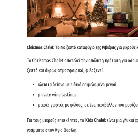
Christmas Chalet: Το πιο ζεστό καταφύγιο της Ριβιέρας για μικρούς 
Το Christmas Chalet αποτελεί την απόλυτη πρόταση για όσους 
ζεστό και άκρως ατμοσφαιρικό, φιλοξενεί:
κλειστά δείπνα με ειδικά επιμελημένο μενού
private wine tastings
μικρές γιορτές με φίλους, σε ένα περιβάλλον που μυρίζε
Για τους μικρούς επισκέπτες, το
Kids Chalet
είναι μια γλυκιά 
γράμματα στον Άγιο Βασίλη.