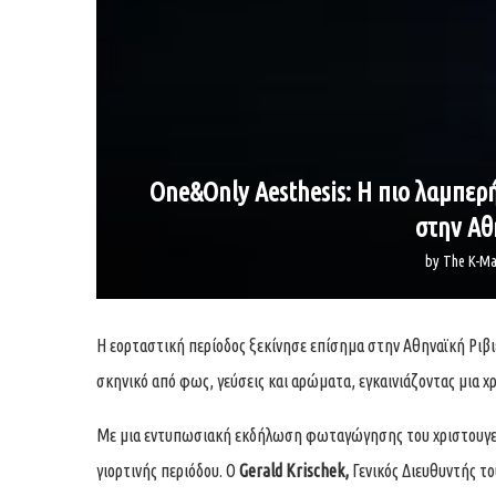
One&Only Aesthesis: Η πιο λαμπερ
στην Αθ
by
The K-Ma
Η εορταστική περίοδος ξεκίνησε επίσημα στην Αθηναϊκή Ριβι
σκηνικό από φως, γεύσεις και αρώματα, εγκαινιάζοντας μια χ
Με μια εντυπωσιακή εκδήλωση φωταγώγησης του χριστουγεννι
γιορτινής περιόδου. Ο
Gerald Krischek,
Γενικός Διευθυντής το