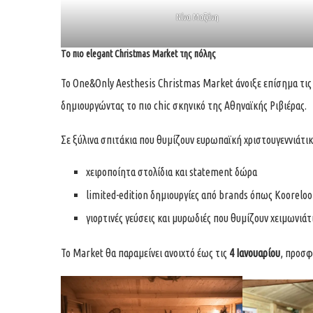
Νίνα Μαζάνη
Το πιο elegant Christmas Market της πόλης
Το One&Only Aesthesis Christmas Market άνοιξε επίσημα τις
δημιουργώντας το πιο chic σκηνικό της Αθηναϊκής Ριβιέρας.
Σε ξύλινα σπιτάκια που θυμίζουν ευρωπαϊκή χριστουγεννιάτικ
χειροποίητα στολίδια και statement δώρα
limited-edition δημιουργίες από brands όπως Kooreloo
γιορτινές γεύσεις και μυρωδιές που θυμίζουν χειμωνιάτ
Το Market θα παραμείνει ανοιχτό έως τις
4 Ιανουαρίου
, προσφ