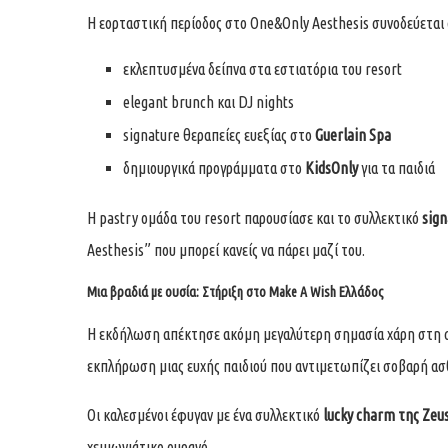
Η εορταστική περίοδος στο One&Only Aesthesis συνοδεύεται 
εκλεπτυσμένα δείπνα στα εστιατόρια του resort
elegant brunch και DJ nights
signature θεραπείες ευεξίας στο
Guerlain Spa
δημιουργικά προγράμματα στο
KidsOnly
για τα παιδιά
Η pastry ομάδα του resort παρουσίασε και το συλλεκτικό
sign
Aesthesis” που μπορεί κανείς να πάρει μαζί του.
Μια βραδιά με ουσία: Στήριξη στο Make A Wish Ελλάδος
Η εκδήλωση απέκτησε ακόμη μεγαλύτερη σημασία χάρη στη 
εκπλήρωση μιας ευχής παιδιού που αντιμετωπίζει σοβαρή ασθ
Οι καλεσμένοι έφυγαν με ένα συλλεκτικό
lucky charm της Zeu
χειμωνιάτικο ουρανό.