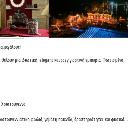
και μεγάλους!
θέλουν μια ιδιωτική, elegant και cozy γιορτινή εμπειρία. Φωτισμένο,
ι Χριστούγεννα
χριστουγεννιάτικη φωλιά, γεμάτη παιχνίδι, δραστηριότητες και φυσικά…