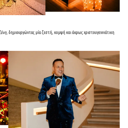
ζάνη,
δημιουργώντας μία ζεστή, κομψή και άκρως χριστουγεννιάτικη