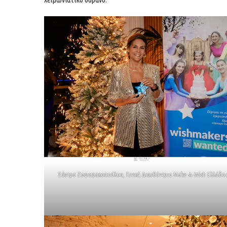
Σάντρα Ζαφειρακοπούλου, Γενική Διευθύντρια Make-A-Wish Ελλάδο