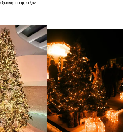
ό ξεκίνημα της σεζόν.