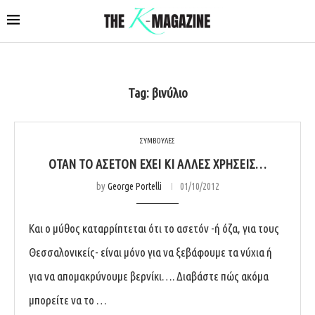
Tag:
βινύλιο
ΣΥΜΒΟΥΛΕΣ
ΌΤΑΝ ΤΟ ΑΣΕΤΌΝ ΈΧΕΙ ΚΙ ΆΛΛΕΣ ΧΡΉΣΕΙΣ…
by
George Portelli
01/10/2012
Και ο μύθος καταρρίπτεται ότι το ασετόν -ή όζα, για τους
Θεσσαλονικείς- είναι μόνο για να ξεβάφουμε τα νύχια ή
για να απομακρύνουμε βερνίκι…. Διαβάστε πώς ακόμα
μπορείτε να το …