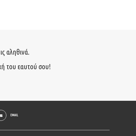
ις αληθινά.
χή του εαυτού σου!
EMAIL