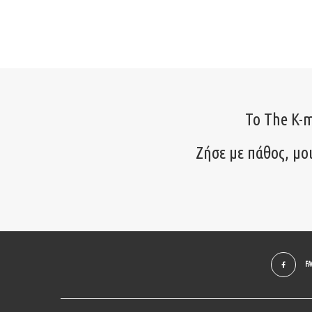
Το The K-m
Ζήσε με πάθος, μο
F