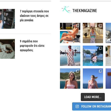
THEKMAGAZINE
7 περίεργα στοιχεία που
ελκύουν τους άντρες σε
μία γυναίκα
9 σημάδια που
μαρτυρούν ότι είστε
αγχωμένοι;
LOAD MORE...
FOLLOW ON INSTAGRA