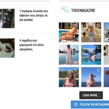
THEKMAGAZINE
7 περίεργα στοιχεία που
ελκύουν τους άντρες σε
μία γυναίκα
9 σημάδια που
μαρτυρούν ότι είστε
αγχωμένοι;
LOAD MORE...
FOLLOW ON INSTAGRA