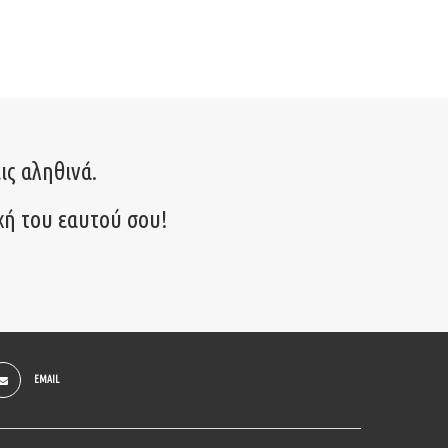
ις αληθινά.
χή του εαυτού σου!
EMAIL