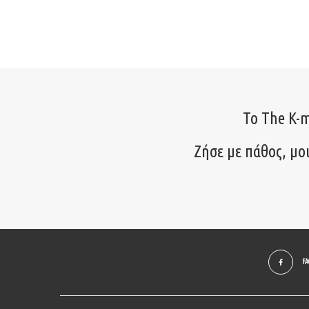
Το The K-m
Ζήσε με πάθος, μο
F