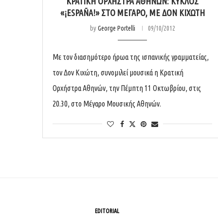
ΚΡΑΤΙΚΉ ΟΡΧΉΣΤΡΑ ΑΘΗΝΏΝ: ΚΎΚΛΟΣ
«¡ESPAÑA!» ΣΤΟ ΜΈΓΑΡΟ, ΜΕ ΔΟΝ ΚΙΧΏΤΗ
by
George Portelli
09/10/2012
Με τον διασημότερο ήρωα της ισπανικής γραμματείας,
τον Δον Κιχώτη, συνομιλεί μουσικά η Κρατική
Ορχήστρα Αθηνών, την Πέμπτη 11 Οκτωβρίου, στις
20.30, στο Μέγαρο Μουσικής Αθηνών.
EDITORIAL