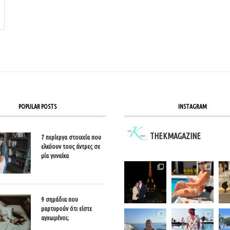
POPULAR POSTS
INSTAGRAM
THEKMAGAZINE
7 περίεργα στοιχεία που
ελκύουν τους άντρες σε
μία γυναίκα
9 σημάδια που
μαρτυρούν ότι είστε
αγχωμένοι;