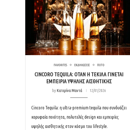
FAVORITES
ΕΚΔΗΛΩΣΕΙΣ
ΠΟΤΟ
CINCORO TEQUILA: ΌΤΑΝ Η ΤΕΚΊΛΑ ΓΊΝΕΤΑΙ
ΕΜΠΕΙΡΊΑ ΥΨΗΛΉΣ ΑΙΣΘΗΤΙΚΉΣ
by
Κατερίνα Μαντά
12/01/2026
Cincoro Tequila: η ultra-premium tequila που συνδυάζει
κορυφαία ποιότητα, πολυτελές design και εμπειρίες
υψηλής αισθητικής στον κόσμο του lifestyle.