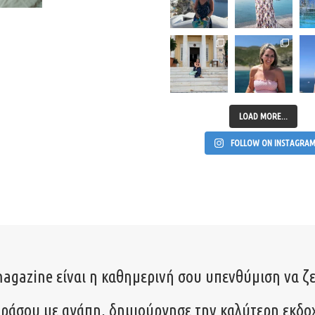
LOAD MORE...
FOLLOW ON INSTAGRA
agazine είναι η καθημερινή σου υπενθύμιση να ζε
ιράσου με αγάπη, δημιούργησε την καλύτερη εκδο