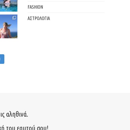
FASHION
ΑΣΤΡΟΛΟΓΙΑ
M
ις αληθινά.
χή του εαυτού σου!