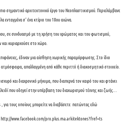
 πιο σημαντικό αρχιτεκτονικό έργο του Νεοπλαστικισμού. Περιελάμβανε
α ενταγμένα σ’ ένα κτίριο του 18ου αιώνα.
 που, σε συνδυασμό με τη χρήση του χρώματος και του φωτισμού,
ν και κυριαρχούσε στο χώρο.
επιφάνειες, έδιναν μια αίσθηση χωρικής παραμόρφωσης. Στο ίδιο
ή ατμόσφαιρα, απαλλαγμένη από κάθε περιττό ή διακοσμητικό στοιχείο.
ισχυρό και διαχρονικό μήνυμα, που διαπερνά τον καιρό του και φτάνει
 κλειδί που οδηγεί στην υπέρβαση του διαχωρισμού τέχνης και ζωής…
s
, για τους οποίους μπορείτε να διαβάσετε πατώντας
εδώ
k
http://www.facebook.com/pro.plus.ma.arkitektones?fref=ts