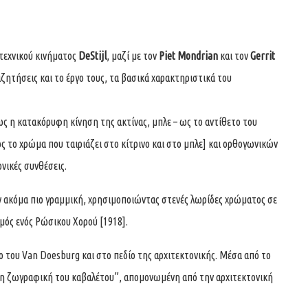
τεχνικού κινήματος
DeStijl
, μαζί με τον
Piet Mondrian
και τον
Gerrit
ζητήσεις και το έργο τους, τα βασικά χαρακτηριστικά του
ς η κατακόρυφη κίνηση της ακτίνας, μπλε – ως το αντίθετο του
ως το χρώμα που ταιριάζει στο κίτρινο και στο μπλε] και ορθογωνικών
ονικές συνθέσεις.
ν ακόμα πιο γραμμική, χρησιμοποιώντας στενές λωρίδες χρώματος σε
θμός ενός Ρώσικου Χορού [1918].
ο του Van Doesburg και στο πεδίο της αρχιτεκτονικής. Μέσα από το
“η ζωγραφική του καβαλέτου”, απομονωμένη από την αρχιτεκτονική