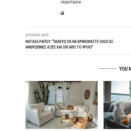
importance.
previous post
ΝΑΤΆΣΑ ΡΆΓΙΟΥ: “ΠΑΛΕΎΩ ΓΙΑ ΝΑ ΚΡΙΝΌΜΑΣΤΕ ΌΛΟΙ ΩΣ
ΑΝΘΡΏΠΙΝΕΣ ΑΞΊΕΣ ΚΑΙ ΌΧΙ ΑΠΌ ΤΟ ΦΎΛΟ”
YOU 