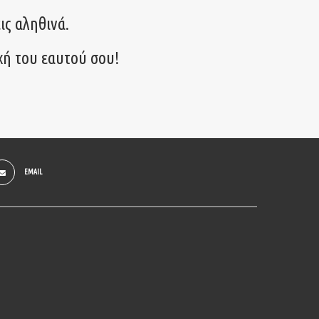
ις αληθινά.
χή του εαυτού σου!
EMAIL