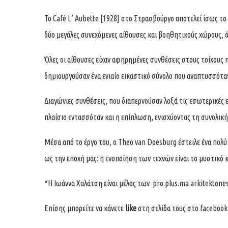
Το Café L’ Aubette [1928] στο Στρασβούργο αποτελεί ίσως το
δύο μεγάλες συνεχόμενες αίθουσες και βοηθητικούς χώρους, όλ
Όλες οι αίθουσες είχαν αφηρημένες συνθέσεις στους τοίχους
δημιουργούσαν ένα ενιαίο εικαστικό σύνολο που αναπτυσσότα
Διαγώνιες συνθέσεις, που διαπερνούσαν λοξά τις εσωτερικές 
πλαίσιο εντασσόταν και η επίπλωση, ενισχύοντας τη συνολικ
Μέσα από το έργο του, ο Theo van Doesburg έστειλε ένα πολύ 
ως την εποχή μας: η ενοποίηση των τεχνών είναι το μυστικό
*Η Ιωάννα Χαλάτση είναι μέλος των
pro.plus.ma arkitektone
Επίσης μπορείτε να κάνετε
like
στη σελίδα τους στο faceboo