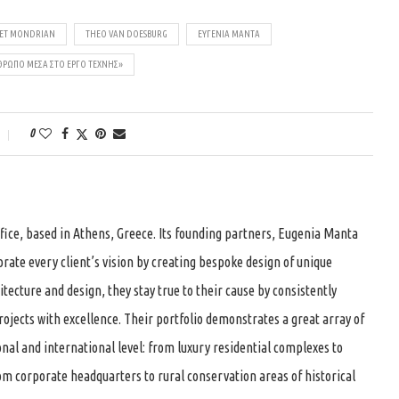
IET MONDRIAN
THEO VAN DOESBURG
ΕΥΓΕΝΊΑ ΜΑΝΤΆ
ΡΩΠΟ ΜΈΣΑ ΣΤΟ ΈΡΓΟ ΤΈΧΝΗΣ»
0
office, based in Athens, Greece. Its founding partners, Eugenia Manta
brate every client’s vision by creating bespoke design of unique
itecture and design, they stay true to their cause by consistently
rojects with excellence. Their portfolio demonstrates a great array of
onal and international level: from luxury residential complexes to
rom corporate headquarters to rural conservation areas of historical