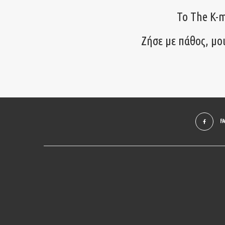
Το The K-m
Ζήσε με πάθος, μο
F