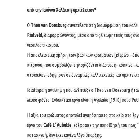
από την
Ιωάννα Χαλάτση
-αρχιτέκτων*
O
Theo van Doesburg
συνετέλεσε στη διαμόρφωση του καλλι
Rietveld
, διαμορφώνοντας, μέσα από τις θεωρητικές τους ανα
νεοπλαστικισμού.
Η αποκλειστική χρήση των βασικών χρωμάτων [κίτρινο – όπω
κίτρινου, που συμβολίζει την οριζόντια διάσταση, κόκκινο – 
στοιχείων, οδήγησαν σε δυναμικές καλλιτεχνικές και αρχιτεκτ
Ιδιαίτερα η αντίληψη που ανέπτυξε ο Theo van Doesburg ήτα
λευκό φόντο. Ενδεικτικά έργα είναι η Αγελάδα [1916] και ο Ρυ
Η αξία του χρώματος αποτελεί αναπόσπαστο στοιχείο στο έργ
έργο του
Café L’ Aubette
, εξέφρασε την πεποίθησή του πως 
κατασκευή, δεν έχει κανένα λόγο ύπαρξης.