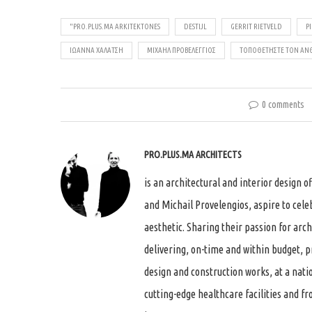
"PRO.PLUS.MA ARKITEKTONES
DESTIJL
GERRIT RIETVELD
P
ΙΩΆΝΝΑ ΧΑΛΆΤΣΗ
ΜΙΧΑΉΛ ΠΡΟΒΕΛΈΓΓΙΟΣ
ΤΟΠΟΘΕΤΉΣΤΕ ΤΟΝ ΆΝΘ
0 comments
PRO.PLUS.MA ARCHITECTS
is an architectural and interior design 
and Michail Provelengios, aspire to cele
aesthetic. Sharing their passion for arch
delivering, on-time and within budget, p
design and construction works, at a nati
cutting-edge healthcare facilities and f