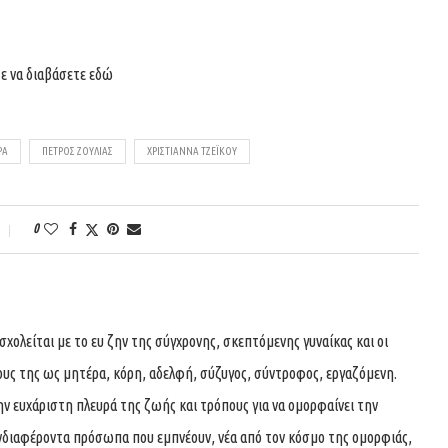
ε να διαβάσετε
εδώ
ΡΑ
ΠΈΤΡΟΣ ΖΟΎΛΙΑΣ
ΧΡΙΣΤΙΆΝΝΑ ΤΖΈΙΚΟΥ
0
ολείται με το ευ ζην της σύγχρονης, σκεπτόμενης γυναίκας και οι
ους της ως μητέρα, κόρη, αδελφή, σύζυγος, σύντροφος, εργαζόμενη.
ην ευχάριστη πλευρά της ζωής και τρόπους για να ομορφαίνει την
νδιαφέροντα πρόσωπα που εμπνέουν, νέα από τον κόσμο της ομορφιάς,