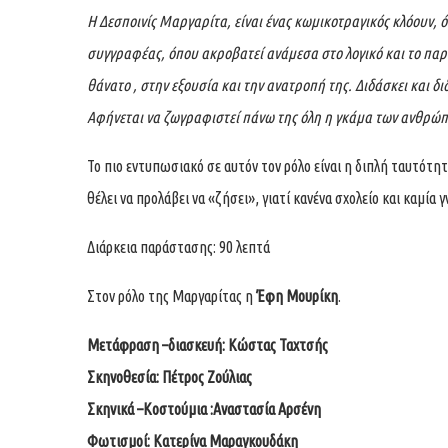
Η Δεσποινίς Μαργαρίτα, είναι ένας κωμικοτραγικός κλόουν, ό
συγγραφέας, όπου ακροβατεί ανάμεσα στο λογικό και το παρ
θάνατο , στην εξουσία και την ανατροπή της. Διδάσκει και δι
Αφήνεται να ζωγραφιστεί πάνω της όλη η γκάμα των ανθρώ
Το πιο εντυπωσιακό σε αυτόν τον ρόλο είναι η διπλή ταυτότητ
θέλει να προλάβει να «ζήσει», γιατί κανένα σχολείο και καμία γ
Διάρκεια παράστασης: 90 λεπτά
Στον ρόλο της Μαργαρίτας η
Έφη Μουρίκη
.
Μετάφραση –διασκευή
:
Κώστας Ταχτσής
Σκηνοθεσία: Πέτρος Ζούλιας
Σκηνικά –Κοστούμια :Αναστασία Αρσένη
Φωτισμοί: Κατερίνα Μαραγκουδάκη