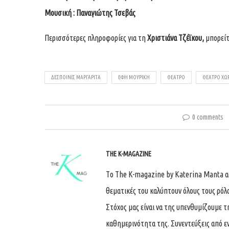
Μουσική : Παναγιώτης Τσεβάς
Περισσότερες πληροφορίες για τη
Χριστιάνα Τζέϊκου,
μπορείτ
ΔΕΣΠΟΙΝΊΣ ΜΑΡΓΑΡΊΤΑ
ΈΦΗ ΜΟΥΡΊΚΗ
ΘΈΑΤΡΟ
ΘΈΑΤΡΟ ΧΏ
0 comments
THE K-MAGAZINE
Tο The K-magazine by Katerina Manta ασχ
θεματικές του καλύπτουν όλους τους ρόλ
Στόχος μας είναι να της υπενθυμίζουμε τ
καθημερινότητα της. Συνεντεύξεις από ε