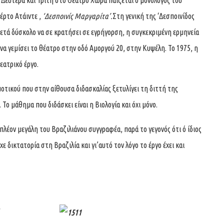
 Δευτέρα και Τρίτη στο Θέατρο Χώρα παίζεται ο μονόλογος του
έρτο Ατάιντε ,
‘Δεσποινίς Μαργαρίτα’.
Στη γενική της ‘Δεσποινίδος
ρκετά δύσκολο να σε κρατήσει σε εγρήγορση, η συγκεκριμένη ερμηνεία
να γεμίσει το θέατρο στην οδό Αμοργού 20, στην Κυψέλη. Το 1975, η
εατρικό έργο.
μοτικού που στην αίθουσα διδασκαλίας ξετυλίγει τη διττή της
 Το μάθημα που διδάσκει είναι η Βιολογία και όχι μόνο.
ν πλέον μεγάλη του Βραζιλιάνου συγγραφέα, παρά το γεγονός ότι ό ίδιος
 δικτατορία στη Βραζιλία και γι’αυτό τον λόγο το έργο έχει και