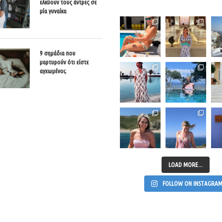
ελκύουν τους άντρες σε
μία γυναίκα
9 σημάδια που
μαρτυρούν ότι είστε
αγχωμένοι;
LOAD MORE...
FOLLOW ON INSTAGRA