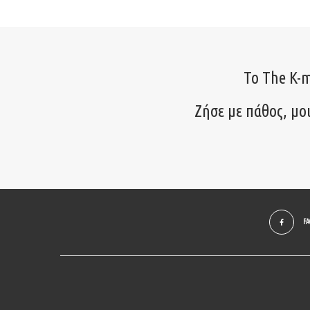
Το The K-m
Ζήσε με πάθος, μο
F