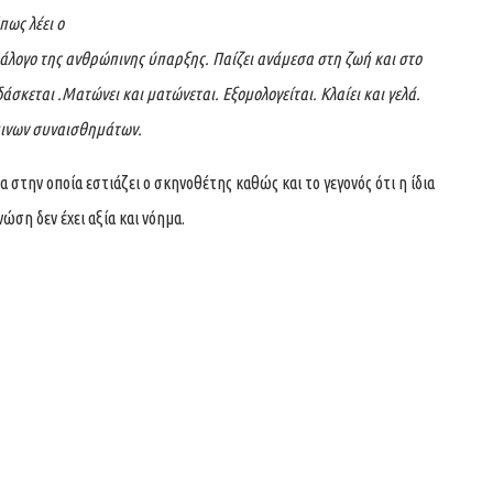
πως λέει ο
άλογο της ανθρώπινης ύπαρξης. Παίζει ανάμεσα στη ζωή και στο
δάσκεται .Ματώνει και ματώνεται. Εξομολογείται. Κλαίει και γελά.
πινων συναισθημάτων.
α στην οποία εστιάζει ο σκηνοθέτης καθώς και το γεγονός ότι η ίδια
νώση δεν έχει αξία και νόημα.