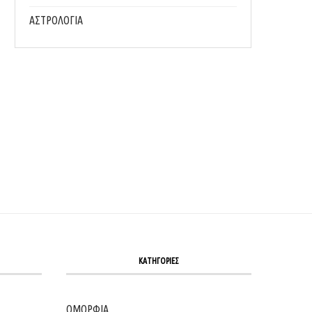
ΑΣΤΡΟΛΟΓΙΑ
«ΜΌΝΟΣ ΜΕ ΤΟΝ ΆΜΛΕΤ»: Ο ΑΙΜΊΛΙΟΣ ΧΕΙΛΆΚΗΣ
ΧΑΡΗΣ ΜΑΥΡΟΥΔΗΣ: “ΔΕΝ ΠΙΣΤΕΥ
ΞΑΝΑΣΥΣΤΉΝΕΙ...
ΠΕΠΡΩΜΕΝΟ. ΠΙΣΤΕΥΩ ΣΤΗ..
03/07/2025
09/12/2024
ΚΑΤΗΓΟΡΙΕΣ
ΟΜΟΡΦΙΑ