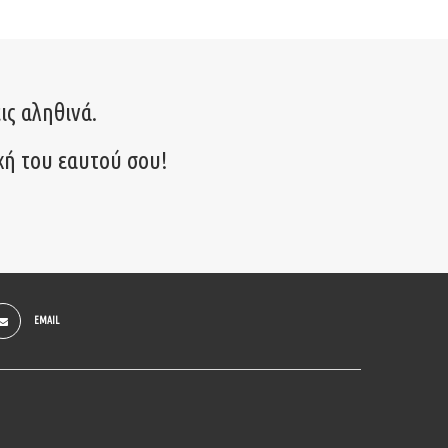
ις αληθινά.
χή του εαυτού σου!
EMAIL