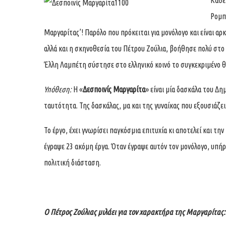
Κάθε
Ρομπ
Μαργαρίτας’! Παρόλο που πρόκειται για μονόλογο και είναι α
αλλά και η σκηνοθεσία του Πέτρου Ζούλια, βοήθησε πολύ στο 
Έλλη Λαμπέτη σύστησε στο ελληνικό κοινό το συγκεκριμένο θ
Υπόθεση
:
Η «
Δεσποινίς Μαργαρίτα
» είναι μία δασκάλα του Δη
ταυτότητα. Της δασκάλας, μα και της γυναίκας που εξουσιάζει.
Το έργο, έχει γνωρίσει παγκόσμια επιτυχία κι αποτελεί και τη
έγραψε 23 ακόμη έργα. Όταν έγραψε αυτόν τον μονόλογο, υπήρχε
πολιτική διάσταση.
Ο Πέτρος Ζούλιας μιλάει για τον χαρακτήρα της Μαργαρίτας: