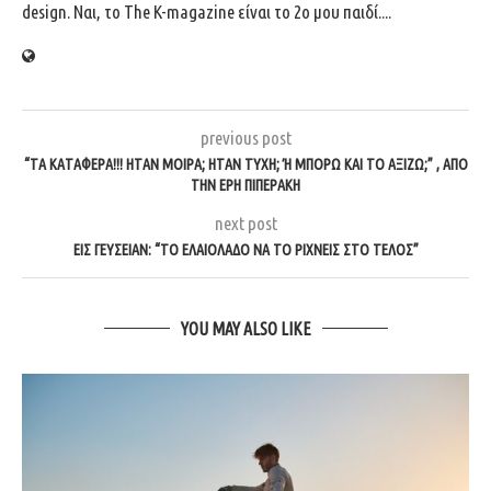
design. Ναι, το The K-magazine είναι το 2ο μου παιδί....
previous post
“ΤΑ ΚΑΤΆΦΕΡΑ!!! ΉΤΑΝ ΜΟΊΡΑ; ΉΤΑΝ ΤΎΧΗ; Ή ΜΠΟΡΏ ΚΑΙ ΤΟ ΑΞΊΖΩ;” , ΑΠΌ Τ
ΗΝ ΈΡΗ ΠΙΠΕΡΆΚΗ
next post
ΕΙΣ ΓΕΥΣΕΊΑΝ: “ΤΟ ΕΛΑΙΌΛΑΔΟ ΝΑ ΤΟ ΡΊΧΝΕΙΣ ΣΤΟ ΤΈΛΟΣ”
YOU MAY ALSO LIKE