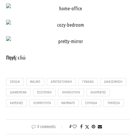
Πηγή:
εδώ
DESIGN
MALMÖ
ΑΡΧΙΤΕΚΤΟΝΙΚΉ
ΓΥΝΑΊΚΑ
ΔΙΑΚΌΣΜΗΣΗ
ΔΙΑΜΈΡΙΣΜΑ
ΕΣΩΤΕΡΙΚΉ
ΘΗΛΥΚΌΤΗΤΑ
ΚΑΘΡΈΦΤΕΣ
ΚΑΡΈΚΛΕΣ
ΚΟΜΨΌΤΗΤΑ
ΜΆΡΜΑΡΟ
ΣΟΥΗΔΊΑ
ΤΡΑΠΈΖΙΑ
0 comments
0