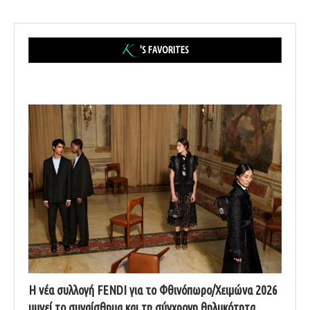
'S FAVORITES
Η νέα συλλογή FENDI για το Φθινόπωρο/Χειμώνα 2026
υμνεί το συναίσθημα και τη σύγχρονη θηλυκότητα