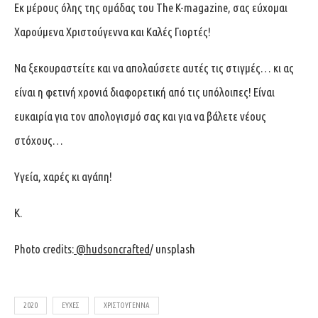
Εκ μέρους όλης της ομάδας του The K-magazine, σας εύχομαι
Χαρούμενα Χριστούγεννα και Καλές Γιορτές!
Να ξεκουραστείτε και να απολαύσετε αυτές τις στιγμές… κι ας
είναι η φετινή χρονιά διαφορετική από τις υπόλοιπες! Είναι
ευκαιρία για τον απολογισμό σας και για να βάλετε νέους
στόχους…
Υγεία, χαρές κι αγάπη!
Κ.
Photo credits:
@hudsoncrafted
/ unsplash
2020
ΕΥΧΈΣ
ΧΡΙΣΤΟΎΓΕΝΝΑ