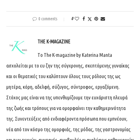
0 comments
0
THE K-MAGAZINE
Tο The K-magazine by Katerina Manta
ασχολείται με το ευ ζην της σύγχρονης, σκεπτόμενης γυναίκας
και οι θεματικές του καλύπτουν όλους τους ρόλους της ως
μητέρα, κόρη, αδελφή, σύζυγος, σύντροφος, εργαζόμενη.
Στόχος μας είναι να της υπενθυμίζουμε την ευχάριστη πλευρά
της ζωής και τρόπους για να ομορφαίνει την καθημερινότητα
της. Συνεντεύξεις από ενδιαφέροντα πρόσωπα που εμπνέουν,
νέα από τον κόσμο της ομορφιάς, της μόδας, της γαστρονομίας
και των τεχνών, συνταγές, συμβουλές κι αναλύσεις καθημερινών