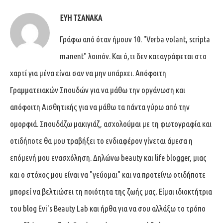
ΕΎΗ ΤΣΑΝΆΚΑ
Γράφω από όταν ήμουν 10. "Verba volant, scripta
manent" λοιπόν. Και ό,τι δεν καταγράφεται στο
χαρτί για μένα είναι σαν να μην υπάρχει. Απόφοιτη
Γραμματειακών Σπουδών για να μάθω την οργάνωση και
απόφοιτη Αισθητικής για να μάθω τα πάντα γύρω από την
ομορφιά. Σπουδάζω μακιγιάζ, ασχολούμαι με τη φωτογραφία και
οτιδήποτε θα μου τραβήξει το ενδιαφέρον γίνεται άμεσα η
επόμενή μου ενασχόληση. Δηλώνω beauty και life blogger, μιας
και ο στόχος μου είναι να "γεύομαι" και να προτείνω οτιδήποτε
μπορεί να βελτιώσει τη ποιότητα της ζωής μας. Είμαι ιδιοκτήτρια
του blog Evi's Beauty Lab και ήρθα για να σου αλλάξω το τρόπο