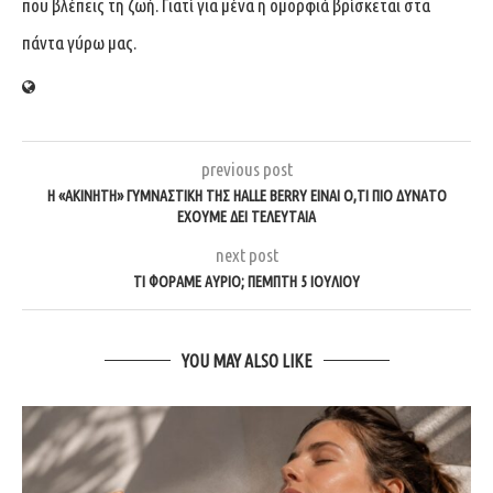
που βλέπεις τη ζωή. Γιατί για μένα η ομορφιά βρίσκεται στα
πάντα γύρω μας.
previous post
Η «ΑΚΊΝΗΤΗ» ΓΥΜΝΑΣΤΙΚΉ ΤΗΣ HALLE BERRY ΕΊΝΑΙ Ό,ΤΙ ΠΙΟ ΔΥΝΑΤΌ
ΈΧΟΥΜΕ ΔΕΙ ΤΕΛΕΥΤΑΊΑ
next post
ΤΙ ΦΟΡΆΜΕ ΑΎΡΙΟ; ΠΈΜΠΤΗ 5 ΙΟΥΛΊΟΥ
YOU MAY ALSO LIKE