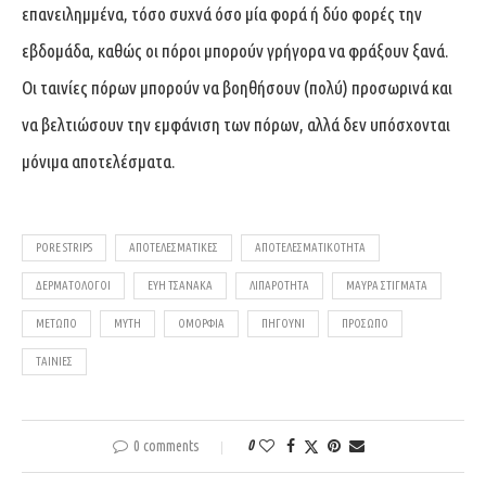
επανειλημμένα, τόσο συχνά όσο μία φορά ή δύο φορές την
εβδομάδα, καθώς οι πόροι μπορούν γρήγορα να φράξουν ξανά.
Οι ταινίες πόρων μπορούν να βοηθήσουν (πολύ) προσωρινά και
να βελτιώσουν την εμφάνιση των πόρων, αλλά δεν υπόσχονται
μόνιμα αποτελέσματα.
PORE STRIPS
ΑΠΟΤΕΛΕΣΜΑΤΙΚΈΣ
ΑΠΟΤΕΛΕΣΜΑΤΙΚΌΤΗΤΑ
ΔΕΡΜΑΤΟΛΌΓΟΙ
ΕΎΗ ΤΣΑΝΆΚΑ
ΛΙΠΑΡΌΤΗΤΑ
ΜΑΎΡΑ ΣΤΊΓΜΑΤΑ
ΜΈΤΩΠΟ
ΜΎΤΗ
ΟΜΟΡΦΙΆ
ΠΗΓΟΎΝΙ
ΠΡΌΣΩΠΟ
ΤΑΙΝΊΕΣ
0 comments
0