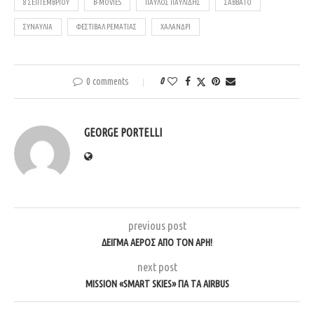
8 ΣΕΠΤΕΜΒΡΊΟΥ
B-MOVIES
ΠΑΎΛΟΣ ΠΑΥΛΊΔΗΣ
ΣΆΒΒΑΤΟ
ΣΥΝΑΥΛΊΑ
ΦΕΣΤΙΒΆΛ ΡΕΜΑΤΙΆΣ
ΧΑΛΆΝΔΡΙ
0 comments
0
GEORGE PORTELLI
previous post
ΔΕΊΓΜΑ ΑΈΡΟΣ ΑΠΌ ΤΟΝ ΆΡΗ!
next post
MISSION «SMART SKIES» ΓΙΑ ΤΑ AIRBUS