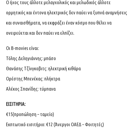
Ο ήχος τους άλλοτε μελαγχολικός και μελωδικός άλλοτε
ορμητικός και έντονα ηλεκτρικός δεν παύει να ξυπνά αναμνήσεις
και συναισθήματα, να εκφράζει έναν κόσμο που θέλει να
ονειρεύεται και δεν παύει να ελπίζει.
Οι B-movies είναι:
Τόλης Δεληγιάννης: μπάσο
Θανάσης Τζίνγκοβιτς: ηλεκτρική κιθάρα
Ορέστης Μπενέκας: πλήκτρα
Αλέκος Σπανίδης: τύμπανα
ΕΙΣΙΤΗΡΙΑ:
€15(προπώληση – ταμείο)
Εκπτωτικό εισιτήριο: €12 (Άνεργοι ΟΑΕΔ – Φοιτητές)