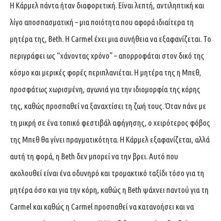
Η Κάρμελ πάντα ήταν διαφορετική. Είναι λεπτή, αντιληπτική και
λίγο αποσπασματική – μια ποιότητα που αφορά ιδιαίτερα τη
μητέρα της, Beth. Η Carmel έχει μια συνήθεια να εξαφανίζεται. Το
περιγράφει ως “χάνοντας χρόνο” – απορροφάται στον δικό της
κόσμο και μερικές φορές περιπλανιέται. Η μητέρα της η Μπεθ,
προσφάτως χωρισμένη, αγωνιά για την ιδιομορφία της κόρης
της, καθώς προσπαθεί να ξαναχτίσει τη ζωή τους. Όταν πάνε με
τη μικρή σε ένα τοπικό φεστιβάλ αφήγησης, ο χειρότερος φόβος
της Μπεθ θα γίνει πραγματικότητα. Η Κάρμελ εξαφανίζεται, αλλά
αυτή τη φορά, η Beth δεν μπορεί να την βρει. Αυτό που
ακολουθεί είναι ένα οδυνηρό και τρομακτικό ταξίδι τόσο για τη
μητέρα όσο και για την κόρη, καθώς η Beth ψάχνει παντού για τη
Carmel και καθώς η Carmel προσπαθεί να κατανοήσει και να