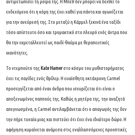
αντιμετωπίσει τη μοίρα της. Η Μπεθ δεν μπορεί να δεχθεί το
ενδεχόμενο ότι η κόρη της έχει χαθεί για πάντα και αγωνίζεται
για την ανεύρεσή της. Στο μεταξύ η Κάρμελ ξεκινά ένα ταξίδι
τόσο απίστευτο όσο και τρομακτικό στο πλευρό ενός άντρα που
θα την εκμεταλλευτεί ως παιδί-θαύμα με θεραπευτικές
ικανότητες.
Το ντεμπούτο της
Kate Hamer
στο κόσμο του μυθιστορήματος
έχει τις παγίδες ενός θρίλερ. Η ευαίσθητη οκτάχρονη Carmel
προσεγγίζεται από έναν άνδρα που ισχυρίζεται ότι είναι ο
αποξενωμένος παππούς της. Καθώς η μητέρα της, την αναζητά
απεγνωσμένα, η Carmel αντιλαμβάνεται ότι ο απαγωγός της δεν
την πήρε τυχαία μιας και πιστεύει ότι έχει ένα ιδιαίτερο δώρο. Η
αφήγηση κυμαίνεται ανάμεσα στις εναλλασσόμενες προοπτικές