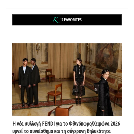
'S FAVORITES
Η νέα συλλογή FENDI για το Φθινόπωρο/Χειμώνα 2026
υμνεί το συναίσθημα και τη σύγχρονη θηλυκότητα