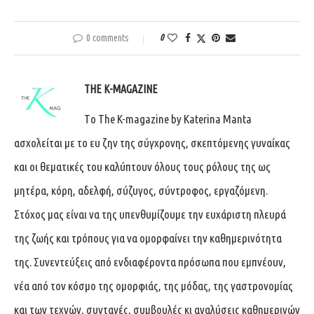
0 comments
0
THE K-MAGAZINE
Tο The K-magazine by Katerina Manta
ασχολείται με το ευ ζην της σύγχρονης, σκεπτόμενης γυναίκας
και οι θεματικές του καλύπτουν όλους τους ρόλους της ως
μητέρα, κόρη, αδελφή, σύζυγος, σύντροφος, εργαζόμενη.
Στόχος μας είναι να της υπενθυμίζουμε την ευχάριστη πλευρά
της ζωής και τρόπους για να ομορφαίνει την καθημερινότητα
της. Συνεντεύξεις από ενδιαφέροντα πρόσωπα που εμπνέουν,
νέα από τον κόσμο της ομορφιάς, της μόδας, της γαστρονομίας
και των τεχνών, συνταγές, συμβουλές κι αναλύσεις καθημερινών