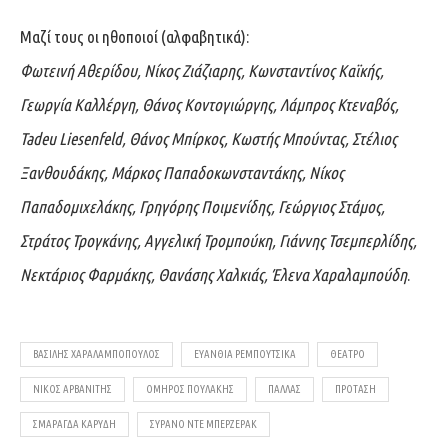
Μαζί τους οι ηθοποιοί (αλφαβητικά):
Φωτεινή Αθερίδου, Νίκος Ζιάζιαρης, Κωνσταντίνος Καϊκής,
Γεωργία Καλλέργη, Θάνος Κοντογιώργης, Λάμπρος Κτεναβός,
Tadeu Liesenfeld, Θάνος Μπίρκος, Κωστής Μπούντας, Στέλιος
Ξανθουδάκης, Μάρκος Παπαδοκωνσταντάκης, Νίκος
Παπαδομιχελάκης, Γρηγόρης Ποιμενίδης, Γεώργιος Στάμος,
Στράτος Τρογκάνης, Αγγελική Τρομπούκη, Γιάννης Τσεμπερλίδης,
Νεκτάριος Φαρμάκης, Θανάσης Χαλκιάς, Έλενα Χαραλαμπούδη
.
ΒΑΣΊΛΗΣ ΧΑΡΑΛΑΜΠΌΠΟΥΛΟΣ
ΕΥΑΝΘΊΑ ΡΕΜΠΟΎΤΣΙΚΑ
ΘΈΑΤΡΟ
ΝΊΚΟΣ ΑΡΒΑΝΊΤΗΣ
ΌΜΗΡΟΣ ΠΟΥΛΆΚΗΣ
ΠΑΛΛΆΣ
ΠΡΌΤΑΣΗ
ΣΜΑΡΆΓΔΑ ΚΑΡΎΔΗ
ΣΥΡΑΝΌ ΝΤΕ ΜΠΕΡΖΕΡΆΚ