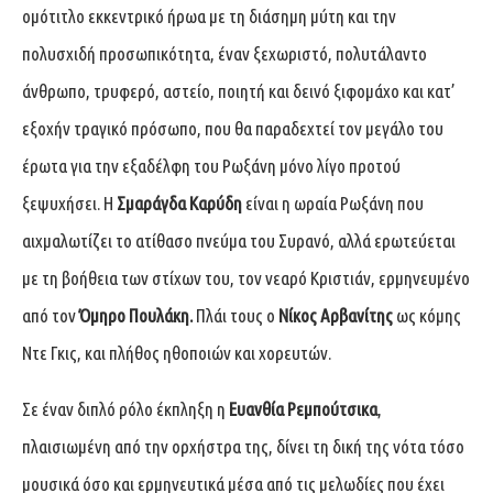
ομότιτλο εκκεντρικό ήρωα με τη διάσημη μύτη και την
πολυσχιδή προσωπικότητα, έναν ξεχωριστό, πολυτάλαντο
άνθρωπο, τρυφερό, αστείο, ποιητή και δεινό ξιφομάχο και κατ’
εξοχήν τραγικό πρόσωπο, που θα παραδεχτεί τον μεγάλο του
έρωτα για την εξαδέλφη του Ρωξάνη μόνο λίγο προτού
ξεψυχήσει. Η
Σμαράγδα Καρύδη
είναι η ωραία Ρωξάνη που
αιχμαλωτίζει το ατίθασο πνεύμα του Συρανό, αλλά ερωτεύεται
με τη βοήθεια των στίχων του, τον νεαρό Κριστιάν, ερμηνευμένο
από τον
Όμηρο Πουλάκη.
Πλάι τους ο
Νίκος Αρβανίτης
ως κόμης
Ντε Γκις, και πλήθος ηθοποιών και χορευτών.
Σε έναν διπλό ρόλο έκπληξη η
Ευανθία Ρεμπούτσικα
,
πλαισιωμένη από την ορχήστρα της, δίνει τη δική της νότα τόσο
μουσικά όσο και ερμηνευτικά μέσα από τις μελωδίες που έχει