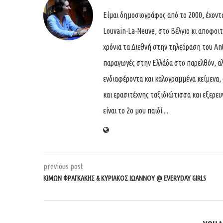
Είμαι δημοσιογράφος από το 2000, έχον
Louvain-La-Neuve, στο Βέλγιο κι αποφοι
χρόνια τα Διεθνή στην τηλεόραση του An
παραγωγές στην Ελλάδα στο παρελθόν, αλ
ενδιαφέροντα και καλογραμμένα κείμενα, 
και ερασιτέχνης ταξιδιώτισσα και εξερε
είναι το 2ο μου παιδί....
previous post
ΚΊΜΩΝ ΦΡΑΓΚΆΚΗΣ & ΚΥΡΙΆΚΟΣ ΙΩΆΝΝΟΥ @ EVERYDAY GIRLS