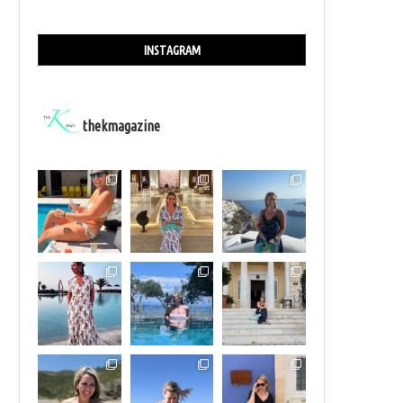
INSTAGRAM
thekmagazine
 ΑΛΈΚΑ ΚΑΝΕΛΛΊΔΟΥ ΓΙΑ ΜΊΑ ΜΟΝΑΔΙΚΉ ΕΜΦΆΝΙΣΗ
Ο ΣΆΚΗΣ ΡΟΥΒΆΣ ΕΠΙΣΤΡΈΦΕΙ ΔΥΝΑΜ
ΣΤΟ...
ΘΈΑΤΡΟ ΛΥΚΑΒΗΤΤΟΎ...
16/09/2025
25/08/2025