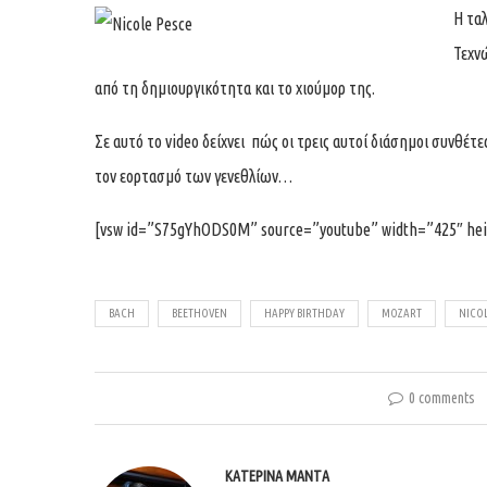
Η τα
Τεχνώ
από τη δημιουργικότητα και το χιούμορ της.
Σε αυτό το video δείχνει πώς οι τρεις αυτοί διάσημοι συνθέτ
τον εορτασμό των γενεθλίων…
[vsw id=”S75gYhODS0M” source=”youtube” width=”425″ hei
BACH
BEETHOVEN
HAPPY BIRTHDAY
MOZART
NICOL
0 comments
ΚΑΤΕΡΊΝΑ ΜΑΝΤΆ