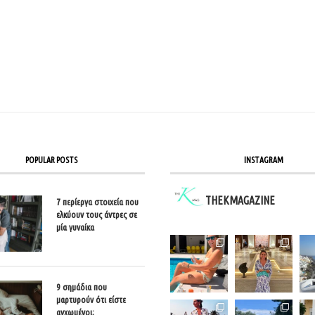
POPULAR POSTS
INSTAGRAM
THEKMAGAZINE
7 περίεργα στοιχεία που
ελκύουν τους άντρες σε
μία γυναίκα
9 σημάδια που
μαρτυρούν ότι είστε
αγχωμένοι;