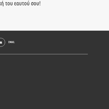
χή του εαυτού σου!
EMAIL