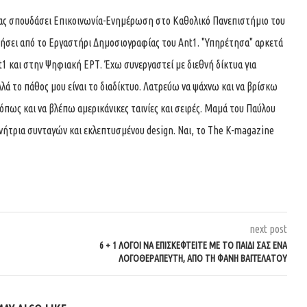
τας σπουδάσει Επικοινωνία-Ενημέρωση στο Καθολικό Πανεπιστήμιο του
τήσει από το Εργαστήρι Δημοσιογραφίας του Ant1. "Υπηρέτησα" αρκετά
t1 και στην Ψηφιακή ΕΡΤ. Έχω συνεργαστεί με διεθνή δίκτυα για
λά το πάθος μου είναι το διαδίκτυο. Λατρεύω να ψάχνω και να βρίσκω
όπως και να βλέπω αμερικάνικες ταινίες και σειρές. Μαμά του Παύλου
υνήτρια συνταγών και εκλεπτυσμένου design. Ναι, το The K-magazine
next post
6 + 1 ΛΌΓΟΙ ΝΑ ΕΠΙΣΚΕΦΤΕΊΤΕ ΜΕ ΤΟ ΠΑΙΔΊ ΣΑΣ ΈΝΑ
ΛΟΓΟΘΕΡΑΠΕΥΤΉ, ΑΠΌ ΤΗ ΦΑΝΉ ΒΑΓΓΕΛΆΤΟΥ