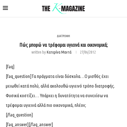
ΔΙΑΤΡΟΦΗ
Πώς μπορώ να τρέφομαι υγιεινά και οικονομικά;
written by
Κατερίνα Μαντά
27/06/2012
[faq]
[faq_question]Τα πράγματα είναι δύσκολα…Ο μισθός έχει
μειωθεί κατά πολύ, αλλά ακολουθώ υγιεινό τρόπο διατροφής.
Φυσικά κοστίζει… Υπάρχει η δυνατότητα να συνεχίσω να
τρέφομαι υγιεινά αλλά πιο οικονομικά, πλέον;
[/faq_question]
[faq_answer][/faq_answer]