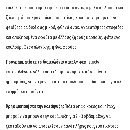
επιλέξετε κάποιο πρόχειρο και έτοιμο σνακ, υψηλό σε λιπαρά και
ζάχαρη, όπως κρακεράκια, πατατάκια, κρουασάν, μπορείτε να
φτιάξετε τα δικά σας μικρά, φθηνά σνακ. Ανακατέψετε σταφίδες
και αποξηραμένα φρούτα με άλλους ξηρούς καρπούς, φάτε ένα
κουλούρι Θεσσαλονίκης, ή ένα φρούτο.
Προγραμματίστε το διαιτολόγιο σας:
Αν φερ΄ ειπείν
καταναλώνετε γάλα τακτικά, προσδιορίστε πόσο πίνετε
ημερησίως, για να μην πετάτε το υπόλοιπο. Το ίδιο ισχύει για όλα
τα φρέσκα προϊόντα.
Χρησιμοποιήστε την κατάψυξη:
Πιάτα όπως κρέας και πίτες,
μπορούν να μπουν στην κατάψυξη για 2 – 3 εβδομάδες, να
ζεσταθούν και να αποτελέσουν ξανά πλήρες και γευστικότατο