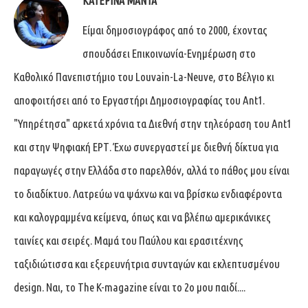
ΚΑΤΕΡΊΝΑ ΜΑΝΤΆ
Είμαι δημοσιογράφος από το 2000, έχοντας
σπουδάσει Επικοινωνία-Ενημέρωση στο
Καθολικό Πανεπιστήμιο του Louvain-La-Neuve, στο Βέλγιο κι
αποφοιτήσει από το Εργαστήρι Δημοσιογραφίας του Ant1.
"Υπηρέτησα" αρκετά χρόνια τα Διεθνή στην τηλεόραση του Ant1
και στην Ψηφιακή ΕΡΤ. Έχω συνεργαστεί με διεθνή δίκτυα για
παραγωγές στην Ελλάδα στο παρελθόν, αλλά το πάθος μου είναι
το διαδίκτυο. Λατρεύω να ψάχνω και να βρίσκω ενδιαφέροντα
και καλογραμμένα κείμενα, όπως και να βλέπω αμερικάνικες
ταινίες και σειρές. Μαμά του Παύλου και ερασιτέχνης
ταξιδιώτισσα και εξερευνήτρια συνταγών και εκλεπτυσμένου
design. Ναι, το The K-magazine είναι το 2ο μου παιδί....