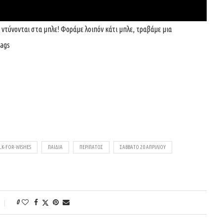
a ντύνονται στα μπλε! Φοράμε λοιπόν κάτι μπλε, τραβάμε μια
tags
K-FOR-WISHES
ΠΑΙΔΙΆ
ΠΕΡΊΠΑΤΟΣ
ΣΆΒΒΑΤΟ 20 ΑΠΡΙΛΊΟΥ
0