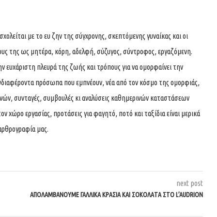
ολείται με το ευ ζην της σύγχρονης, σκεπτόμενης γυναίκας και οι
ους της ως μητέρα, κόρη, αδελφή, σύζυγος, σύντροφος, εργαζόμενη.
ην ευχάριστη πλευρά της ζωής και τρόπους για να ομορφαίνει την
νδιαφέροντα πρόσωπα που εμπνέουν, νέα από τον κόσμο της ομορφιάς,
χνών, συνταγές, συμβουλές κι αναλύσεις καθημερινών καταστάσεων
τον χώρο εργασίας, προτάσεις για φαγητό, ποτό και ταξίδια είναι μερικά
αρθρογραφία μας.
next post
ΑΠΟΛΑΜΒΆΝΟΥΜΕ ΓΑΛΛΙΚΆ ΚΡΑΣΙΆ ΚΑΙ ΣΟΚΟΛΆΤΑ ΣΤΟ L’AUDRION