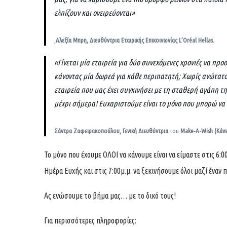
ελπίζουν και ονειρεύονται»
,
Αλεξία Μπρη, Διευθύντρια Εταιρικής Επικοινωνίας L’Oréal Hellas.
«Γίνεται μία εταιρεία για δύο συνεχόμενες χρονιές να πρ
κάνοντας μία δωρεά για κάθε περιπατητή; Χωρίς ανώτατο ό
εταιρεία που μας έχει συγκινήσει με τη σταθερή αγάπη τη
μέχρι σήμερα! Ευχαριστούμε είναι το μόνο που μπορώ να
Σάντρα Ζαφειρακοπούλου, Γενική Διευθύντρια
του
Make-A-Wish (Κάν
Το μόνο που έχουμε ΟΛΟΙ να κάνουμε είναι να είμαστε στις 6:
Ημέρα Ευχής και στις 7:00μ.μ. να ξεκινήσουμε όλοι μαζί έναν
Ας ενώσουμε το βήμα μας… με το δικό τους!
Για περισσότερες πληροφορίες: