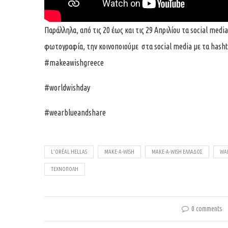
Παράλληλα, από τις 20 έως και τις 29 Απριλίου τα social medi
φωτογραφία, την κοινοποιούμε στα social media με τα hash
#makeawishgreece
#worldwishday
#wearblueandshare
L’ORÉAL HELLAS
MAKE-A-WISH
MAKE-A-WISH ΕΛΛΆΔΟΣ
WAL
ΤΕΧΝΌΠΟΛΗ
0 comments