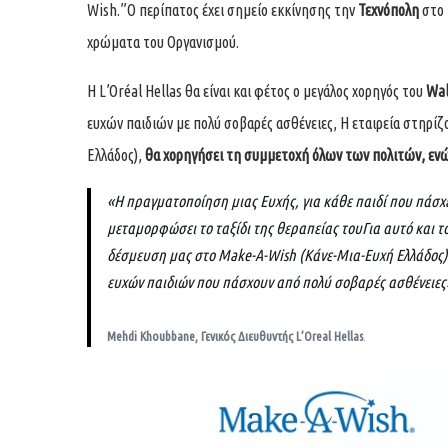
Wish.”Ο περίπατος έχει σημείο εκκίνησης την
Τεχνόπολη
στο 
χρώματα του Οργανισμού.
Η L’Oréal Hellas θα είναι και φέτος ο μεγάλος χορηγός του
Wal
ευχών παιδιών με πολύ σοβαρές ασθένειες, Η εταιρεία στηρί
Ελλάδος),
θα χορηγήσει τη συμμετοχή όλων των πολιτών, ενώ
«Η πραγματοποίηση μιας Ευχής, για κάθε παιδί που πάσχε
μεταμορφώσει το ταξίδι της θεραπείας τουΓια αυτό και τ
δέσμευση μας στο Make-A-Wish (Κάνε-Μια-Ευχή Ελλάδος)
ευχών παιδιών που πάσχουν από πολύ σοβαρές ασθένειες
Mehdi Khoubbane, Γενικός Διευθυντής L’Oreal Hellas
.