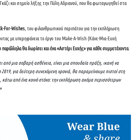
Γκάζι και σημείο λήξης την Πύλη Αδριανού, που θα φωταγωγηθεί στα
k-For-Wishes
, του φιλανθρωπικού περιπάτου για την εκπλήρωση
ζοντας με υπερηφάνεια το έργο του Make-A-Wish (Κάνε-Μια-Ευχή
 παράλληλα θα δωρίσει και ένα «Αστέρι Ευχής» για κάθε συμμετέχοντα
.
ι από μια σοβαρή ασθένεια, είναι μια σπουδαία πράξη, ικανή να
ο 2019, για δεύτερη συνεχόμενη χρονιά, θα παραμείνουμε πιστοί στη
, κάτω από ένα κοινό στόχο: την εκπλήρωση ακόμα περισσότερων
»