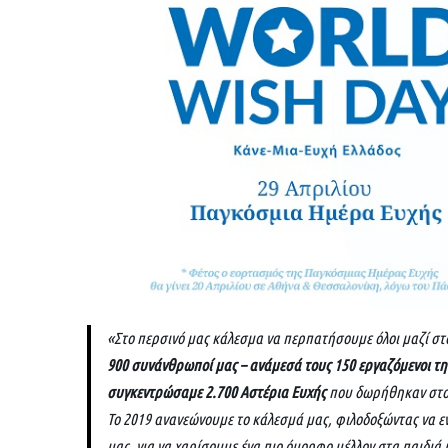
«Στο περσινό μας κάλεσμα να περπατήσουμε όλοι μαζί στ
900 συνάνθρωποί μας – ανάμεσά τους 150 εργαζόμενοι της L
συγκεντρώσαμε 2.700 Αστέρια Ευχής
που δωρήθηκαν στον
Το 2019 ανανεώνουμε το κάλεσμά μας, φιλοδοξώντας να 
μας, για να χαρίσουμε ένα πιο όμορφο μέλλον στα παιδιά 