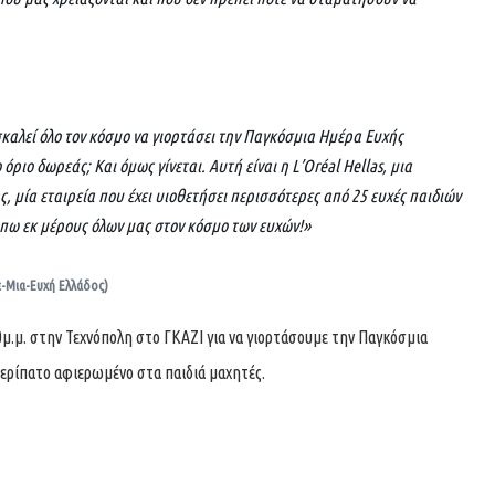
οσκαλεί όλο τον κόσμο να γιορτάσει την Παγκόσμια Ημέρα Ευχής
ριο δωρεάς; Και όμως γίνεται. Αυτή είναι η L’Oréal Hellas, μια
ς, μία εταιρεία που έχει υιοθετήσει περισσότερες από 25 ευχές παιδιών
 πω εκ μέρους όλων μας στον κόσμο των ευχών!»
ε-Μια-Ευχή Ελλάδος)
00μ.μ. στην Τεχνόπολη στο ΓΚΑΖΙ για να γιορτάσουμε την Παγκόσμια
 περίπατο αφιερωμένο στα παιδιά μαχητές.