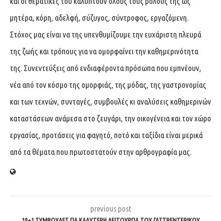
και οι θεματικές του καλύπτουν όλους τους ρόλους της ως
μητέρα, κόρη, αδελφή, σύζυγος, σύντροφος, εργαζόμενη.
Στόχος μας είναι να της υπενθυμίζουμε την ευχάριστη πλευρά
της ζωής και τρόπους για να ομορφαίνει την καθημερινότητα
της. Συνεντεύξεις από ενδιαφέροντα πρόσωπα που εμπνέουν,
νέα από τον κόσμο της ομορφιάς, της μόδας, της γαστρονομίας
και των τεχνών, συνταγές, συμβουλές κι αναλύσεις καθημερινών
καταστάσεων ανάμεσα στο ζευγάρι, την οικογένεια και τον χώρο
εργασίας, προτάσεις για φαγητό, ποτό και ταξίδια είναι μερικά
από τα θέματα που πρωτοστατούν στην αρθρογραφία μας.
previous post
10+1 ΣΥΜΒΟΥΛΈΣ ΓΙΑ ΚΑΛΎΤΕΡΗ ΛΕΙΤΟΥΡΓΊΑ ΤΟΥ ΓΑΣΤΡΕΝΤΕΡΙΚΟΎ