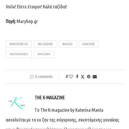
Voila! Είστε έτοιμοι! Καλά ταξίδια!
Πηγή:
Maryhop.gr
MARYHOPE.GR
NECASSAIRE
ΒΑΛΊΤΣΑ
ΔΙΑΚΟΠΈΣ
ΤΑΚΤΟΠΟΊΗΣΗ
ΦΤΙΆΞΙΜΟ
0 comments
0
THE K-MAGAZINE
Tο The K-magazine by Katerina Manta
ασχολείται με το ευ ζην της σύγχρονης, σκεπτόμενης γυναίκας