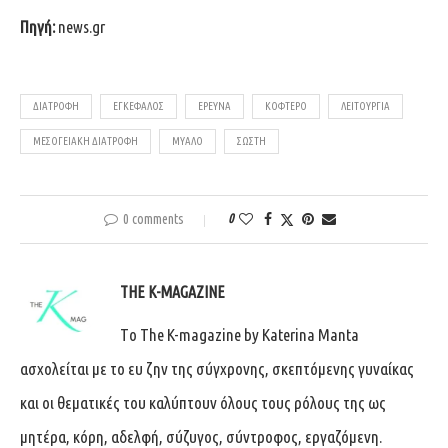
Πηγή:
news.gr
ΔΙΑΤΡΟΦΉ
ΕΓΚΈΦΑΛΟΣ
ΈΡΕΥΝΑ
ΚΟΦΤΕΡΌ
ΛΕΙΤΟΥΡΓΊΑ
ΜΕΣΟΓΕΙΑΚΉ ΔΙΑΤΡΟΦΉ
ΜΥΑΛΌ
ΣΩΣΤΉ
0 comments
0
THE K-MAGAZINE
Tο The K-magazine by Katerina Manta
ασχολείται με το ευ ζην της σύγχρονης, σκεπτόμενης γυναίκας
και οι θεματικές του καλύπτουν όλους τους ρόλους της ως
μητέρα, κόρη, αδελφή, σύζυγος, σύντροφος, εργαζόμενη.