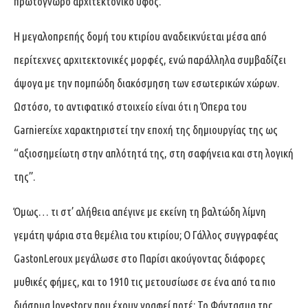
πρωτόγνωρο αρχιτεκτονικό ύφος.
Η μεγαλοπρεπής δομή του κτιρίου αναδεικνύεται μέσα από
περίτεχνες αρχιτεκτονικές μορφές, ενώ παράλληλα συμβαδίζει
άψογα με την πομπώδη διακόσμηση των εσωτερικών χώρων.
Ωστόσο, το αντιφατικό στοιχείο είναι ότι η Όπερα του
Garnierείχε χαρακτηριστεί την εποχή της δημιουργίας της ως
“αξιοσημείωτη στην απλότητά της, στη σαφήνεια και στη λογική
της”.
Όμως… τι στ’ αλήθεια απέγινε με εκείνη τη βαλτώδη λίμνη
γεμάτη ψάρια στα θεμέλια του κτιρίου; Ο Γάλλος συγγραφέας
GastonLeroux μεγάλωσε στο Παρίσι ακούγοντας διάφορες
μυθικές φήμες, και το 1910 τις μετουσίωσε σε ένα από τα πιο
διάσημα lovestory που έχουν γραφεί ποτέ: Το Φάντασμα της