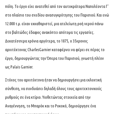
πόλη. Το έργο είχε ανατεθεί από τον αυτοκράτορα Ναπολέοντα Γ’
στο πλαίσιο του σχεδίου ανασυγκρότησης του Παρισιού. Και ενώ
12.000 τ.μ. είχαν εκκαθαριστεί, μια ατελείωτη ροή νερού πάνω
στο βαλτώδες έδαφος ανακόπτει απότομα τις εργασίες.
Δεκατέσσερα χρόνια αργότερα, το 1875, ο 35χρονος
αρχιτέκτονας CharlesGarnier καταφέρνει να φέρει σε πέρας το
έργο, δημιουργώντας την Όπερα του Παρισιού, γνωστή πλέον
ως Palais Garnier.
Στόχος του αρχιτέκτονα ήταν να δημιουργήσει μια εκλεκτική
σύνθεση, να συνδυάσει δηλαδή όλους τους αρχιτεκτονικούς
ρυθμούς σε ένα κτίριο. Υιοθετώντας στοιχεία από την
Αναγέννηση, το Μπαρόκ και το Ροκοκό, δημιούργησε ένα