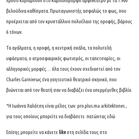
χρυσό κυριαρχούν στο καμπυλόμορφο αμφιθέατρο με τα 1.900
βελούδινα καθίσματα. Πρωταγωνιστής ασφαλώς το φως, που
προέρχεται από τον κρυστάλλινο πολυέλαιο της οροφής, βάρους
6 τόνων.
Τα αγάλματα, η οροφή, η κεντρική σκάλα, τα πολυτελή
υφάσματα, ο ατμοσφαιρικός φωτισμός, οι ταπετσαρίες, οι
αλληγορικές μορφές… όλα τους έχουν σχεδιαστεί από τον
Charles Garnierως ένα γοητευτικό θεατρικό σκηνικό, που
βιώνεται από τον θεατή σαν να διαβάζει ένα υπερμέγεθες βιβλίο.
*H Ιωάννα Χαλάτση είναι μέλος των
pro.plus.ma arkitektones
,
για τους οποίους μπορείτε να διαβάσετε πατώντας
εδώ
Επίσης μπορείτε να κάνετε
like
στη σελίδα τους στο