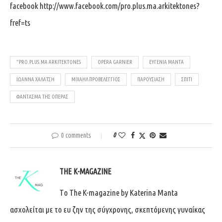
facebook
http://www.facebook.com/pro.plus.ma.arkitektones?
fref=ts
"PRO.PLUS.MA ARKITEKTONES
OPERA GARNIER
ΕΥΓΕΝΊΑ ΜΑΝΤΆ
ΙΩΆΝΝΑ ΧΑΛΆΤΣΗ
ΜΙΧΑΉΛ ΠΡΟΒΕΛΈΓΓΙΟΣ
ΠΑΡΟΥΣΙΆΣΗ
ΣΠΊΤΙ
ΦΆΝΤΑΣΜΑ ΤΗΣ ΌΠΕΡΑΣ
0 comments
0
THE K-MAGAZINE
Tο The K-magazine by Katerina Manta
ασχολείται με το ευ ζην της σύγχρονης, σκεπτόμενης γυναίκας