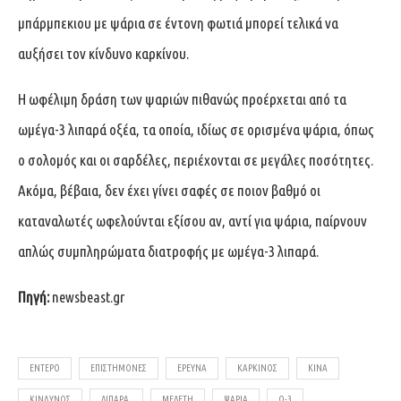
μπάρμπεκιου με ψάρια σε έντονη φωτιά μπορεί τελικά να
αυξήσει τον κίνδυνο καρκίνου.
Η ωφέλιμη δράση των ψαριών πιθανώς προέρχεται από τα
ωμέγα-3 λιπαρά οξέα, τα οποία, ιδίως σε ορισμένα ψάρια, όπως
ο σολομός και οι σαρδέλες, περιέχονται σε μεγάλες ποσότητες.
Ακόμα, βέβαια, δεν έχει γίνει σαφές σε ποιον βαθμό οι
καταναλωτές ωφελούνται εξίσου αν, αντί για ψάρια, παίρνουν
απλώς συμπληρώματα διατροφής με ωμέγα-3 λιπαρά.
Πηγή:
newsbeast.gr
ΈΝΤΕΡΟ
ΕΠΙΣΤΉΜΟΝΕΣ
ΈΡΕΥΝΑ
ΚΑΡΚΊΝΟΣ
ΚΊΝΑ
ΚΊΝΔΥΝΟΣ
ΛΙΠΑΡΆ.
ΜΕΛΈΤΗ
ΨΆΡΙΑ
Ω-3