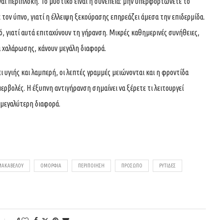
ναι περίπλοκη. Το μυστικό είναι η συνέπεια: μην υπερφορτώνετε το
 τον ύπνο, γιατί η έλλειψη ξεκούρασης επηρεάζει άμεσα την επιδερμίδα.
ό, γιατί αυτά επιταχύνουν τη γήρανση. Μικρές καθημερινές συνήθειες,
τά χαλάρωσης, κάνουν μεγάλη διαφορά.
 υγιής και λαμπερή, οι λεπτές γραμμές μειώνονται και η φροντίδα
περβολές. Η έξυπνη αντιγήρανση σημαίνει να ξέρετε τι λειτουργεί
 μεγαλύτερη διαφορά.
ΜΑΚΑΒΕΛΟΥ
ΟΜΟΡΦΙΆ
ΠΕΡΙΠΟΊΗΣΗ
ΠΡΟΣΩΠΟ
ΡΥΤΙΔΕΣ
0