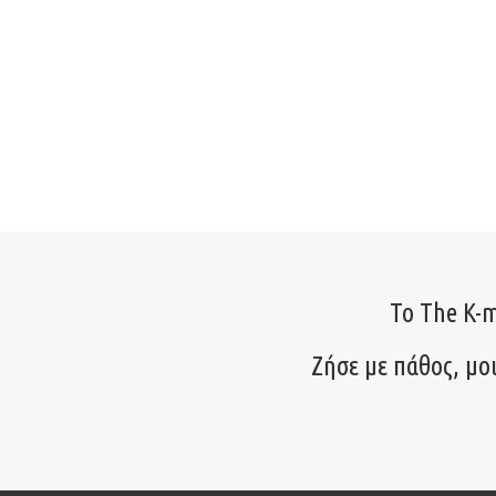
Το The K-m
Ζήσε με πάθος, μο