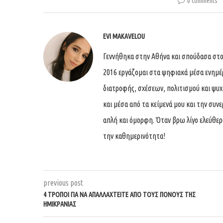
0 comments
EVI MAKAVELOU
Γεννήθηκα στην Αθήνα και σπούδασα στο
2016 εργάζομαι στα ψηφιακά μέσα ενημέ
διατροφής, σχέσεων, πολιτισμού και ψυχο
και μέσα από τα κείμενά μου και την συ
απλή και όμορφη. Όταν βρω λίγο ελεύθερ
την καθημερινότητα!
previous post
4 ΤΡΌΠΟΙ ΓΙΑ ΝΑ ΑΠΑΛΛΑΧΤΕΊΤΕ ΑΠΌ ΤΟΥΣ ΠΌΝΟΥΣ ΤΗΣ
ΗΜΙΚΡΑΝΊΑΣ