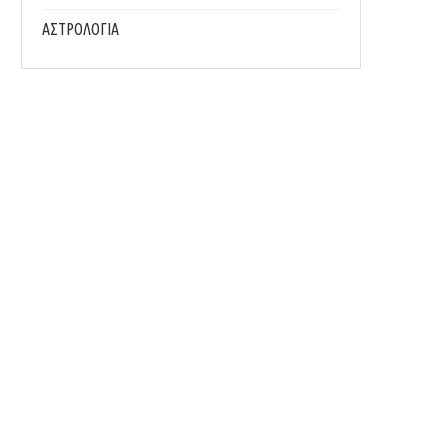
ΑΣΤΡΟΛΟΓΙΑ
ΤΑ BEAUTY ESSENTIALS ΠΟΥ ΔΕΝ ΠΡΈΠΕΙ ΝΑ
MINERAL VS. CHEMICAL ΑΝΤΗΛΙΑΚΌ: ΠΟΙ
ΛΕΊΠΟΥΝ...
ΙΔΑΝΙΚΌ;
22/07/2026
18/07/2026