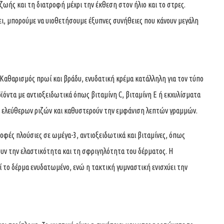
ζωής και τη διατροφή μέχρι την έκθεση στον ήλιο και το στρες.
ει, μπορούμε να υιοθετήσουμε έξυπνες συνήθειες που κάνουν μεγάλη
. Καθαρισμός πρωί και βράδυ, ενυδατική κρέμα κατάλληλη για τον τύπο
ϊόντα με αντιοξειδωτικά όπως βιταμίνη C, βιταμίνη E ή εκχυλίσματα
ν ελεύθερων ριζών και καθυστερούν την εμφάνιση λεπτών γραμμών.
οφές πλούσιες σε ωμέγα-3, αντιοξειδωτικά και βιταμίνες, όπως
ουν την ελαστικότητα και τη σφριγηλότητα του δέρματος. Η
το δέρμα ενυδατωμένο, ενώ η τακτική γυμναστική ενισχύει την