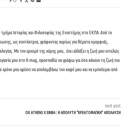
 τμήμα Ιστορίας και Φιλοσοφίας της Επιστήμης στο ΕΚΠΑ. Από το
ρωσης, ως συντάκτρια, γράφοντας κυρίως για θέματα ομορφιάς,
λογίας. Με τον ερχομό της κόρης μου, έχει αλλάξει η ζωή μου εντελώς
νεργασία μου στο K-mag, προσπαθώ να γράφω για όσα κάνουν τη ζωή πιο
ο χρόνο μου αρέσει να απολαμβάνω τον καφέ μου και να εμπνέομαι από
next post
OX ATHENS X ΕΒΊΒΑ : Η ΑΠΌΛΥΤΗ “ΚΡΕΑΤΟΦΑΓΙΚΉ” ΑΠΌΛΑΥΣΗ