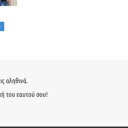
M
ις αληθινά.
χή του εαυτού σου!