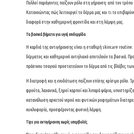
Πολλοί παράγοντες παίζουν ρόλο στη γήρανση: από τον τρόπο 
Κατανοώντας πώς λειτουργεί το δέρμα μας και τι το επιβαρύν
διαφορά στην καθημερινή φροντίδα και στη λάμψη μας.
Τα βασικά βήματα για υγιή επιδερμίδα
Η καρδιά της αντιγήρανσης είναι η σταθερή skincare routine
δέρματος και καθημερινό αντηλιακό αποτελούν τα βασικά. Προ
πράσινου τσαγιού προστατεύουν το δέρμα από τις βλάβες τω
Η διατροφή και η ενυδάτωση παίζουν επίσης κρίσιμο ρόλο. Τρ
φρούτα, λαχανικά, ξηροί καρποί και λιπαρά ψάρια, υποστηρίζ
κατανάλωση αρκετού νερού και φυτικών ροφημάτων διατηρεί 
κυκλοφορία, προσφέροντας φυσική λάμψη.
Tips για αντιγήρανση χωρίς υπερβολές