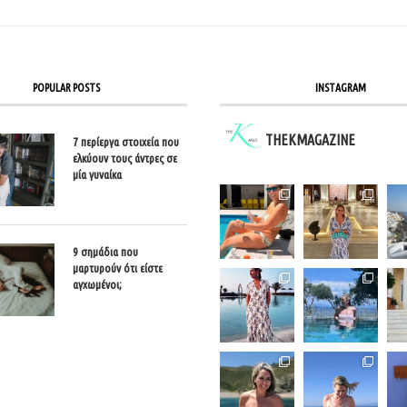
POPULAR POSTS
INSTAGRAM
THEKMAGAZINE
7 περίεργα στοιχεία που
ελκύουν τους άντρες σε
μία γυναίκα
9 σημάδια που
μαρτυρούν ότι είστε
αγχωμένοι;