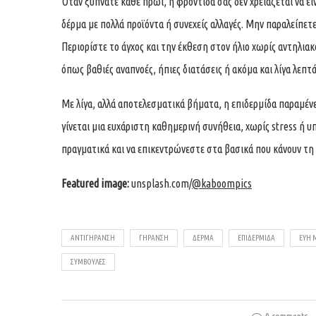
Όταν ξυπνάτε κάθε πρωί, η φροντίδα σας δεν χρειάζεται να εί
δέρμα με πολλά προϊόντα ή συνεχείς αλλαγές. Μην παραλείπετε
Περιορίστε το άγχος και την έκθεση στον ήλιο χωρίς αντηλιακ
όπως βαθιές αναπνοές, ήπιες διατάσεις ή ακόμα και λίγα λεπ
Με λίγα, αλλά αποτελεσματικά βήματα, η επιδερμίδα παραμένει
γίνεται μια ευχάριστη καθημερινή συνήθεια, χωρίς stress ή υ
πραγματικά και να επικεντρώνεστε στα βασικά που κάνουν τη
Featured image:
unsplash.com/
@kaboompics
ΑΝΤΙΓΉΡΑΝΣΗ
ΓΉΡΑΝΣΗ
ΔΈΡΜΑ
ΕΠΙΔΕΡΜΊΔΑ
ΕΥΗ 
ΣΥΜΒΟΥΛΈΣ