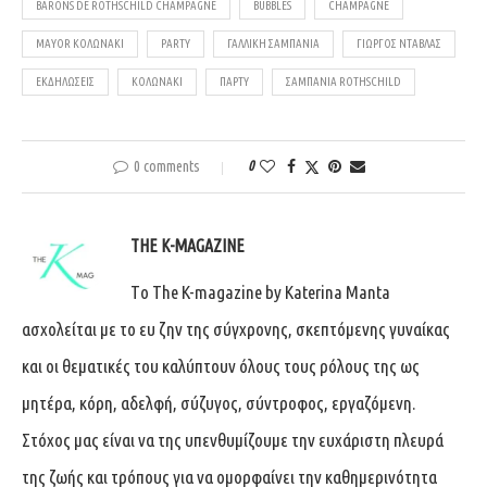
BARONS DE ROTHSCHILD CHAMPAGNE
BUBBLES
CHAMPAGNE
MAYOR ΚΟΛΩΝΆΚΙ
PARTY
ΓΑΛΛΙΚΉ ΣΑΜΠΆΝΙΑ
ΓΙΏΡΓΟΣ ΝΤΆΒΛΑΣ
ΕΚΔΗΛΏΣΕΙΣ
ΚΟΛΩΝΆΚΙ
ΠΆΡΤΥ
ΣΑΜΠΆΝΙΑ ROTHSCHILD
0 comments
0
THE K-MAGAZINE
Tο The K-magazine by Katerina Manta
ασχολείται με το ευ ζην της σύγχρονης, σκεπτόμενης γυναίκας
και οι θεματικές του καλύπτουν όλους τους ρόλους της ως
μητέρα, κόρη, αδελφή, σύζυγος, σύντροφος, εργαζόμενη.
Στόχος μας είναι να της υπενθυμίζουμε την ευχάριστη πλευρά
της ζωής και τρόπους για να ομορφαίνει την καθημερινότητα