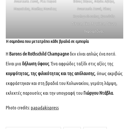
Αναστασία Ζαννή, Ρίτα Πικρού
Θάνος Βάγιος, Μάγδα Λιβέρη,
Μωραϊτάκη, Μιχάλης Μανιάτης
Αναστασία Ζαννή, Νίκος
Χαραλαμπόπουλος, Χρυσάνθη
Πέτρου, Βίκυ Μαρκάτου, Γιάννης
Γκιμουρτζίνας
Η σαμπάνια που μετατρέπει κάθε βραδιά σε εμπειρία
Η
Barons de Rothschild Champagne
δεν είναι απλώς ένα ποτό.
Είναι μια
δήλωση ύφους
. Ένα αφρώδες ταξίδι στις αξίες της
κομψότητας, της φιλικότητας και της απόλαυσης
, όπως ακριβώς
εκφράστηκαν και στη βραδιά του Κολωνακίου, γεμάτη λάμψη,
εκλεκτές παρουσίες και την υπογραφή του
Γιώργου Ντάβλα
.
Photo credits:
papadakispress