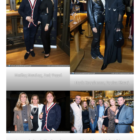
Μιχάλης Μανιάτης, Ζωή Ψαρρά
Μαρία Κοτρώτσιου, Ραμόνα Βλαντή