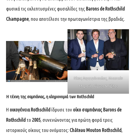
φυσικά τις εκλεπτυσμένες φυσαλίδες της
Barons de Rothschild
Champagne
, που αποτέλεσε την πρωταγωνίστρια της βραδιάς.
Νίκος Δημητρόπουλος, Μπαστιάν
Μαριανί, Γιώργος Ντάβλας
Η τέχνη της σαμπάνιας, η κληρονομιά των Rothschild
Η
οικογένεια Rothschild
ίδρυσε τον
οίκο σαμπάνιας Barons de
Rothschild
το
2005
, συνενώνοντας για πρώτη φορά τρεις
ιστορικούς οίκους του ονόματος:
Château Mouton Rothschild
,