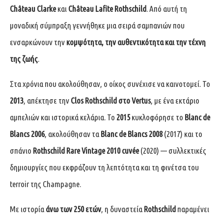
Château Clarke
και
Château Lafite Rothschild
. Από αυτή τη
μοναδική σύμπραξη γεννήθηκε μια σειρά σαμπανιών που
ενσαρκώνουν την
κομψότητα, την αυθεντικότητα και την τέχνη
της ζωής
.
Στα χρόνια που ακολούθησαν, ο οίκος συνέχισε να καινοτομεί. Το
2013
, απέκτησε την
Clos Rothschild στο Vertus
, με ένα εκτάριο
αμπελιών και ιστορικά κελάρια. Το
2015
κυκλοφόρησε το
Blanc de
Blancs 2006
, ακολούθησαν τα
Blanc de Blancs 2008
(2017) και το
σπάνιο
Rothschild Rare Vintage 2010 cuvée
(2020) — συλλεκτικές
δημιουργίες που εκφράζουν τη λεπτότητα και τη φινέτσα του
terroir της Champagne.
Με ιστορία
άνω των 250 ετών
, η δυναστεία
Rothschild
παραμένει