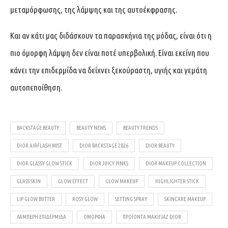
μεταμόρφωσης, της λάμψης και της αυτοέκφρασης.
Και αν κάτι μας διδάσκουν τα παρασκήνια της μόδας, είναι ότι η
πιο όμορφη λάμψη δεν είναι ποτέ υπερβολική. Είναι εκείνη που
κάνει την επιδερμίδα να δείχνει ξεκούραστη, υγιής και γεμάτη
αυτοπεποίθηση.
BACKSTAGE BEAUTY
BEAUTY NEWS
BEAUTY TRENDS
DIOR AIRFLASH MIST
DIOR BACKSTAGE 2026
DIOR BEAUTY
DIOR GLASSY GLOW STICK
DIOR JUICY PINKS
DIOR MAKEUP COLLECTION
GLASS SKIN
GLOW EFFECT
GLOW MAKEUP
HIGHLIGHTER STICK
LIP GLOW BUTTER
ROSY GLOW
SETTING SPRAY
SKINCARE MAKEUP
ΛΑΜΠΕΡΉ ΕΠΙΔΕΡΜΊΔΑ
ΟΜΟΡΦΙΆ
ΠΡΟΪΌΝΤΑ ΜΑΚΙΓΙΆΖ DIOR