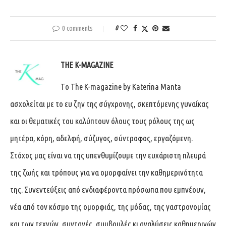
0 comments
0
THE K-MAGAZINE
Tο The K-magazine by Katerina Manta
ασχολείται με το ευ ζην της σύγχρονης, σκεπτόμενης γυναίκας
και οι θεματικές του καλύπτουν όλους τους ρόλους της ως
μητέρα, κόρη, αδελφή, σύζυγος, σύντροφος, εργαζόμενη.
Στόχος μας είναι να της υπενθυμίζουμε την ευχάριστη πλευρά
της ζωής και τρόπους για να ομορφαίνει την καθημερινότητα
της. Συνεντεύξεις από ενδιαφέροντα πρόσωπα που εμπνέουν,
νέα από τον κόσμο της ομορφιάς, της μόδας, της γαστρονομίας
και των τεχνών, συνταγές, συμβουλές κι αναλύσεις καθημερινών