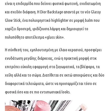
είναι η επιδερμίδα που δείχνει φυσικά φωτεινή, ενυδατωμένη
και σχεδόν διάφανη. Η Dior Backstage απαντά με το νέο Glassy
Glow Stick, ένα πολυχρηστικό highlighter σε μορφή balm που
χαρίζει δροσερή, ιριδίζουσα λάμψη και δημιουργεί το
πολυπόθητο αποτέλεσμα «glass skin».
Η σύνθεσή του, εμπλουτισμένη με έλαιο κερασιού, προσφέρει
ενυδάτωση μεγάλης διάρκειας, ενώ η πρακτική μορφή στικ
επιτρέπει εύκολη εφαρμογή στα ζυγωματικά, τα βλέφαρα, τα
χείλη αλλά και το σώμα. Διατίθεται σε οκτώ αποχρώσεις και δύο
διαφορετικά τελειώματα, ώστε να προσαρμόζεται τόσο σε
φυσικά όσο και σε πιο εντυπωσιακά looks.