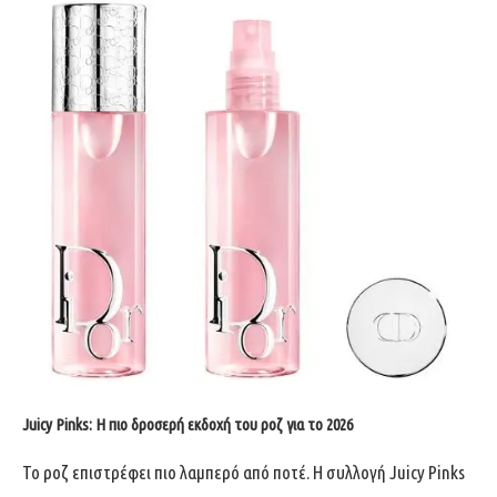
Juicy Pinks: Η πιο δροσερή εκδοχή του ροζ για το 2026
Το ροζ επιστρέφει πιο λαμπερό από ποτέ. Η συλλογή Juicy Pinks