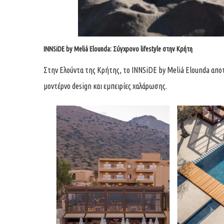
INNSiDE by Meliá Elounda: Σύγχρονο lifestyle στην Κρήτη
Στην Ελούντα της Κρήτης, το INNSiDE by Meliá Elounda αποτε
μοντέρνο design και εμπειρίες χαλάρωσης.