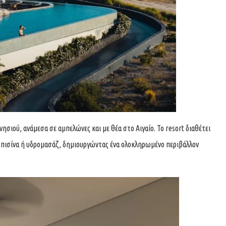
ησιού, ανάμεσα σε αμπελώνες και με θέα στο Αιγαίο. Το resort διαθέτει
κή πισίνα ή υδρομασάζ, δημιουργώντας ένα ολοκληρωμένο περιβάλλον