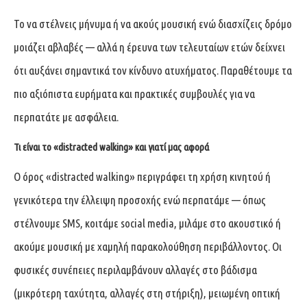
Το να στέλνεις μήνυμα ή να ακούς μουσική ενώ διασχίζεις δρόμο
μοιάζει αβλαβές — αλλά η έρευνα των τελευταίων ετών δείχνει
ότι αυξάνει σημαντικά τον κίνδυνο ατυχήματος. Παραθέτουμε τα
πιο αξιόπιστα ευρήματα και πρακτικές συμβουλές για να
περπατάτε με ασφάλεια.
Τι είναι το «distracted walking» και γιατί μας αφορά
Ο όρος «distracted walking» περιγράφει τη χρήση κινητού ή
γενικότερα την έλλειψη προσοχής ενώ περπατάμε — όπως
στέλνουμε SMS, κοιτάμε social media, μιλάμε στο ακουστικό ή
ακούμε μουσική με χαμηλή παρακολούθηση περιβάλλοντος. Οι
φυσικές συνέπειες περιλαμβάνουν αλλαγές στο βάδισμα
(μικρότερη ταχύτητα, αλλαγές στη στήριξη), μειωμένη οπτική