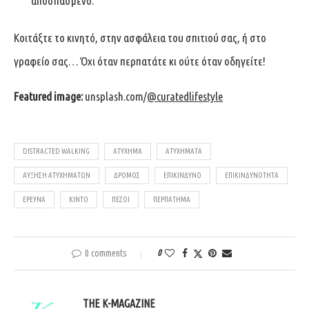
αποσπασμένο.
Κοιτάξτε το κινητό, στην ασφάλεια του σπιτιού σας, ή στο
γραφείο σας… Όχι όταν περπατάτε κι ούτε όταν οδηγείτε!
Featured image:
unsplash.com
/
@curatedlifestyle
DISTRACTED WALKING
ΑΤΎΧΗΜΑ
ΑΤΥΧΉΜΑΤΑ
ΑΎΞΗΣΗ ΑΤΥΧΗΜΆΤΩΝ
ΔΡΌΜΟΣ
ΕΠΙΚΊΝΔΥΝΟ
ΕΠΙΚΙΝΔΥΝΌΤΗΤΑ
ΈΡΕΥΝΑ
ΚΙΝΤΌ
ΠΕΖΟΊ
ΠΕΡΠΆΤΗΜΑ
0 comments
0
THE K-MAGAZINE