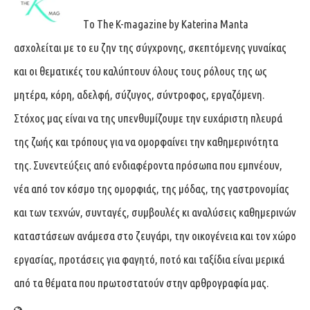
Tο The K-magazine by Katerina Manta
ασχολείται με το ευ ζην της σύγχρονης, σκεπτόμενης γυναίκας
και οι θεματικές του καλύπτουν όλους τους ρόλους της ως
μητέρα, κόρη, αδελφή, σύζυγος, σύντροφος, εργαζόμενη.
Στόχος μας είναι να της υπενθυμίζουμε την ευχάριστη πλευρά
της ζωής και τρόπους για να ομορφαίνει την καθημερινότητα
της. Συνεντεύξεις από ενδιαφέροντα πρόσωπα που εμπνέουν,
νέα από τον κόσμο της ομορφιάς, της μόδας, της γαστρονομίας
και των τεχνών, συνταγές, συμβουλές κι αναλύσεις καθημερινών
καταστάσεων ανάμεσα στο ζευγάρι, την οικογένεια και τον χώρο
εργασίας, προτάσεις για φαγητό, ποτό και ταξίδια είναι μερικά
από τα θέματα που πρωτοστατούν στην αρθρογραφία μας.