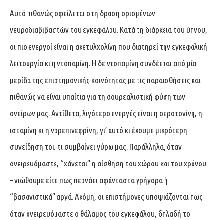
Αυτό πιθανώς οφείλεται στη δράση ορισμένων
νευροδιαβιβαστών του εγκεφάλου. Κατά τη διάρκεια του ύπνου,
οι πιο ενεργοί είναι η ακετυλχολίνη που διατηρεί την εγκεφαλική
λειτουργία κι η ντοπαμίνη. Η δε ντοπαμίνη συνδέεται από μία
μερίδα της επιστημονικής κοινότητας με τις παραισθήσεις και
πιθανώς να είναι υπαίτια για τη σουρεαλιστική φύση των
ονείρων μας. Αντίθετα, λιγότερο ενεργές είναι η σεροτονίνη, η
ισταμίνη κι η νορεπινεφρίνη, γι’ αυτό κι έχουμε μικρότερη
συνείδηση του τι συμβαίνει γύρω μας. Παράλληλα, όταν
ονειρευόμαστε, “χάνεται” η αίσθηση του χώρου και του χρόνου
– νιώθουμε είτε πως περνάει αφάνταστα γρήγορα ή
“βασανιστικά” αργά. Ακόμη, οι επιστήμονες υποψιάζονται πως
όταν ονειρευόμαστε ο θάλαμος του εγκεφάλου, δηλαδή το