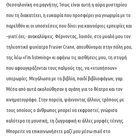
Θεσσαλονίκη σα μαγνήτης. Ίσως είναι αυτή η αύρα μυστηρίου
που τη διακατέχει, η ευκαιρία που προσφέρει για γνωριμία με το
παρελθόν κι οι υποσχέσεις που δίνει για καινούριες εμπειρίες και
–γιατί όχι;- ανακαλύψεις. Φέρνοντας, λοιπόν, στο μυαλό μου τον
τηλεοπτικό ψυχίατρο Frasier Crane, απευθύνομαι στην πόλη μου,
της λέω «I’m listening» κι αφήνω τις αισθήσεις μου, τη στιγμή
που αφουγκράζονται τους παλμούς της, να «χτυπήσουν»
υπερωρίες. Μεγάλωσα με τα βιβλία, παιδί βιβλιοφάγων, γαρ.
Μέσα από αυτά ακολούθησαν η αγάπη για το θέατρο και τον
κινηματογράφο. Στην πορεία, ψάχνοντας άλλους τρόπους με
τους οποίους ο άνθρωπος μπορεί να εκφραστεί, γνώρισα
καλύτερα τη μουσική, τη ζωγραφική κι άλλες μορφές τέχνης.
Μπορειτε να επικοινωνήσετε μαζί μου μέσω mail στο