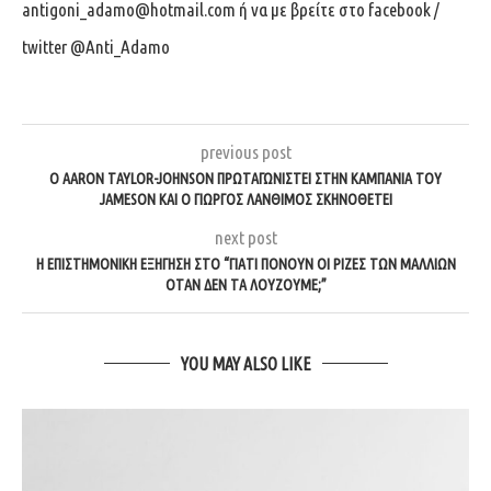
antigoni_adamo@hotmail.com
ή να με βρείτε στο facebook /
twitter @Anti_Adamo
previous post
Ο AARON TAYLOR-JOHNSON ΠΡΩΤΑΓΩΝΙΣΤΕΊ ΣΤΗΝ ΚΑΜΠΆΝΙΑ ΤΟΥ
JAMESON ΚΑΙ Ο ΓΙΏΡΓΟΣ ΛΆΝΘΙΜΟΣ ΣΚΗΝΟΘΕΤΕΊ
next post
Η ΕΠΙΣΤΗΜΟΝΙΚΉ ΕΞΉΓΗΣΗ ΣΤΟ “ΓΙΑΤΊ ΠΟΝΟΎΝ ΟΙ ΡΊΖΕΣ ΤΩΝ ΜΑΛΛΙΏΝ
ΌΤΑΝ ΔΕΝ ΤΑ ΛΟΎΖΟΥΜΕ;”
YOU MAY ALSO LIKE