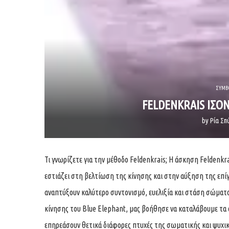
ΣΥΜΒ
FELDENKRAIS ΙΣΟ
by
Ρία Σ
Τι γνωρίζετε για την μέθοδο Feldenkrais; Η άσκηση Feldenkr
εστιάζει στη βελτίωση της κίνησης και στην αύξηση της επίγ
αναπτύξουν καλύτερο συντονισμό, ευελιξία και στάση σώμα
κίνησης του Blue Elephant, μας βοήθησε να καταλάβουμε τα ο
επηρεάσουν θετικά διάφορες πτυχές της σωματικής και ψυχική