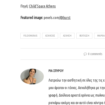
Πηγή:
Child’Space Athens
Featured image:
pexels.com/
@burst
FELDENKRAIS
ΑΣΚΉΣΕΙΣ
ΆΣΚΗΣΗ
ΒΕΛΤΊΩΣΗ
ΜΆΡΘΑ
0 comments
ΡΊΑ ΣΠΎΡΟΥ
Λατρεύω την αισθητική σε όλες της τις 
μου άρεσαν οι τέχνες. Ασχολήθηκα με τη
γραφή. Δούλευα αρκετά χρόνια ως makeup 
ρισκάρω ακόμη και αν αυτό είναι κόντρα ή