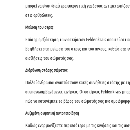
μπορεί να είναι ιδιαίτερα ευεργετική για όσους αντιμετωπίζ
στις αρθρώσεις.
Μείωση του στρες
Επίσης η εξάσκηση των ασκήσεων Feldenkrais απαιτεί εστια
βοηθήσει στη μείωση του στρες και του άγχους, καθώς σας εν
αισθήσεις του σώματός σας.
Διόρθωση στάσης σώματος
Πολλοί άνθρωποι αναπτύσσουν κακές συνήθειες στάσης με τη
οι επαναλαμβανόμενες κινήσεις. Οι ασκήσεις Feldenkrais μ
πώς να κατανέμετε το βάρος του σώματός σας πιο ομοιόμορφ
Αυξημένη σωματική αυτοπεποίθηση
Καθώς εναρμονίζεστε περισσότερο με τις κινήσεις και τις α