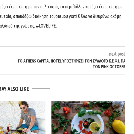
ό,τι έχει σχέση με τον πολιτισμό, το περιβάλλον και ό,τι έχει σχέση με
ελευταία, σπουδάζω διοίκηση τουρισμού γιατί θέλω να διευρύνω ακόμη
αξιδιού της γνώσης. #LOVELIFE.
next post
ΤΟ ATHENS CAPITAL HOTEL ΥΠΟΣΤΗΡΙΖΕΙ ΤΟΝ ΣΥΛΛΟΓΟ Κ.Ε.Φ.Ι. ΓΙΑ
ΤΟΝ PINK OCTOBER
MAY ALSO LIKE