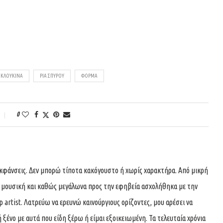
 ΚΛΟΥΚΊΝΑ
ΡΙΑ ΣΠΥΡΟΥ
ΦΌΡΜΑ
0
εκφάνσεις. Δεν μπορώ τίποτα κακόγουστο ή χωρίς χαρακτήρα. Από μικρή
ν μουσική και καθώς μεγάλωνα προς την εφηβεία ασχολήθηκα με την
artist. Λατρεύω να ερευνώ καινούργιους ορίζοντες, μου αρέσει να
 ξένο με αυτά που είδη ξέρω ή είμαι εξοικειωμένη. Τα τελευταία χρόνια