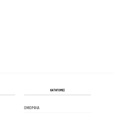
7 ΣΥΝΉΘΕΙΕΣ ΠΟΥ ΘΑ ΣΕ ΚΡΑΤΉΣΟΥΝ ΣΤΑ ΚΙΛΆ...
3 ΑΣΚΉΣΕΙΣ ΓΙΑ ΓΡΑΜΜΩΜΈΝΑ ΠΌΔΙΑ Έ
ΠΑΡΑΛΊΑ
24/07/2026
23/07/2026
ΚΑΤΗΓΟΡΙΕΣ
ΟΜΟΡΦΙΑ