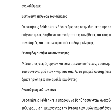
ανακαλύψαμε.
Βελτιωμένη επίγνωση του σώματος
Οι ασκήσεις Feldenkrais δίνουν έμφαση στην ιδιαίτερη προσο
επίγνωση σας βοηθά να κατανοήσετε τις συνήθειες και τους π
συνειδητές και αποτελεσματικές επιλογές κίνησης.
Ενισχυμένη ευελιξία και συντονισμός
Μέσω μιας σειράς αργών και εσκεμμένων κινήσεων, οι ασκήσ
του συντονισμού των κινήσεών σας. Αυτό μπορεί να οδηγήσει 
δραστηριότητες πιο ομαλές και άνετες.
Ανακούφιση από τον πόνο
Οι ασκήσεις Feldenkrais μπορούν να βοηθήσουν στην ανακού
ευθυγράμμιση, μειώνοντας την ένταση των μυών και αυξάνο