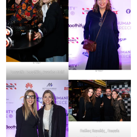
Ευαγγελία Τσιορλίδα, Αννούσα Μελά
Παύλος Καγιαλής , Γεωργία