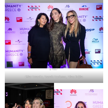
Ελένη Παναρίτη, Γεωργία Παράσχου, Σόνια Καζόνι