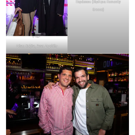
Παράσχου (Ιδρύτρια Humanity
Greece)
Σόνια Καζόνι, Άννα Ζηρδέλη