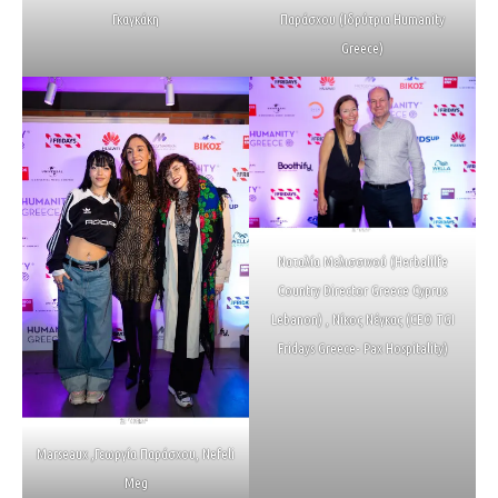
Γκαγκάκη
Παράσχου (Ιδρύτρια Humanity
Greece)
Ναταλία Μελισσινού (Herbalilfe
Country Director Greece Cyprus
Lebanon) , Νίκος Νέγκας (CEO TGI
Fridays Greece- Pax Hospitality)
Marseaux ,Γεωργία Παράσχου, Nefeli
Meg