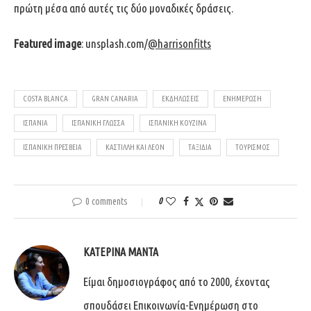
πρώτη μέσα από αυτές τις δύο μοναδικές δράσεις.
Featured image
: unsplash.com/
@harrisonfitts
COSTA BLANCA
GRAN CANARIA
ΕΚΔΗΛΏΣΕΙΣ
ΕΝΗΜΈΡΩΣΗ
ΙΣΠΑΝΊΑ
ΙΣΠΑΝΙΚΉ ΓΛΏΣΣΑ
ΙΣΠΑΝΙΚΉ ΚΟΥΖΊΝΑ
ΙΣΠΑΝΙΚΉ ΠΡΕΣΒΕΊΑ
ΚΑΣΤΊΛΛΗ ΚΑΙ ΛΕΌΝ
ΤΑΞΊΔΙΑ
ΤΟΥΡΙΣΜΌΣ
0 comments
0
ΚΑΤΕΡΊΝΑ ΜΑΝΤΆ
Είμαι δημοσιογράφος από το 2000, έχοντας
σπουδάσει Επικοινωνία-Ενημέρωση στο