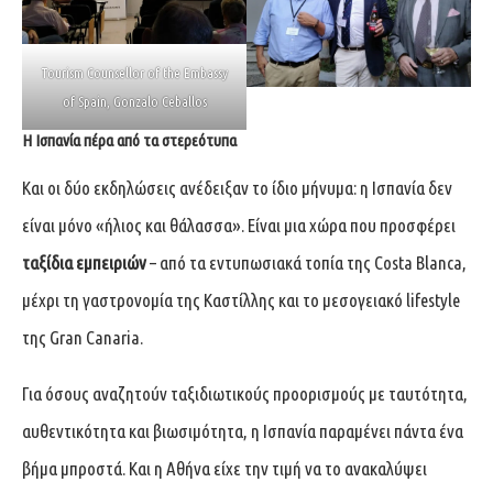
Tourism Counsellor of the Embassy
of Spain, Gonzalo Ceballos
Η Ισπανία πέρα από τα στερεότυπα
Και οι δύο εκδηλώσεις ανέδειξαν το ίδιο μήνυμα: η Ισπανία δεν
είναι μόνο «ήλιος και θάλασσα». Είναι μια χώρα που προσφέρει
ταξίδια εμπειριών
– από τα εντυπωσιακά τοπία της Costa Blanca,
μέχρι τη γαστρονομία της Καστίλλης και το μεσογειακό lifestyle
της Gran Canaria.
Για όσους αναζητούν ταξιδιωτικούς προορισμούς με ταυτότητα,
αυθεντικότητα και βιωσιμότητα, η Ισπανία παραμένει πάντα ένα
βήμα μπροστά. Και η Αθήνα είχε την τιμή να το ανακαλύψει