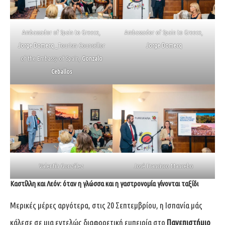
Ambassador of Spain to Greece,
Ambassador of Spain to Greece,
Jorge Domecq
_Tourism Counsellor
Jorge Domecq
of the Embassy of Spain,
Gonzalo
Ceballos
Valentín González
José Francisco Mancebo
Καστίλλη και Λεόν: όταν η γλώσσα και η γαστρονομία γίνονται ταξίδι
Μερικές μέρες αργότερα, στις 20 Σεπτεμβρίου, η Ισπανία μάς
κάλεσε σε μια εντελώς διαφορετική εμπειρία στο
Πανεπιστήμιο