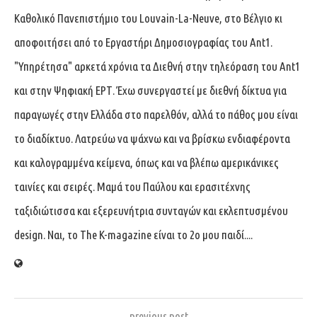
Καθολικό Πανεπιστήμιο του Louvain-La-Neuve, στο Βέλγιο κι
αποφοιτήσει από το Εργαστήρι Δημοσιογραφίας του Ant1.
"Υπηρέτησα" αρκετά χρόνια τα Διεθνή στην τηλεόραση του Ant1
και στην Ψηφιακή ΕΡΤ. Έχω συνεργαστεί με διεθνή δίκτυα για
παραγωγές στην Ελλάδα στο παρελθόν, αλλά το πάθος μου είναι
το διαδίκτυο. Λατρεύω να ψάχνω και να βρίσκω ενδιαφέροντα
και καλογραμμένα κείμενα, όπως και να βλέπω αμερικάνικες
ταινίες και σειρές. Μαμά του Παύλου και ερασιτέχνης
ταξιδιώτισσα και εξερευνήτρια συνταγών και εκλεπτυσμένου
design. Ναι, το The K-magazine είναι το 2ο μου παιδί....
previous post