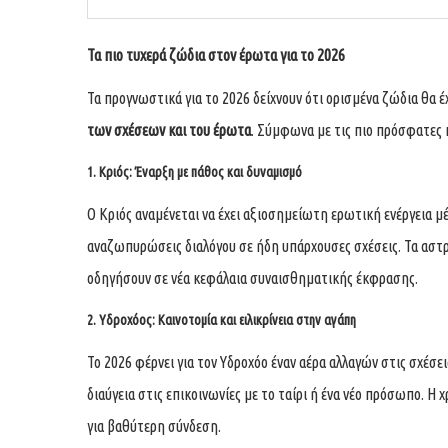
Τα πιο τυχερά ζώδια στον έρωτα για το 2026
Τα προγνωστικά για το 2026 δείχνουν ότι ορισμένα ζώδια θα 
των σχέσεων και του έρωτα
. Σύμφωνα με τις πιο πρόσφατες 
1. Κριός: Έναρξη με πάθος και δυναμισμό
Ο Κριός αναμένεται να έχει αξιοσημείωτη ερωτική ενέργεια μέ
αναζωπυρώσεις διαλόγου σε ήδη υπάρχουσες σχέσεις. Τα αστρ
οδηγήσουν σε νέα κεφάλαια συναισθηματικής έκφρασης.
2. Υδροχόος: Καινοτομία και ειλικρίνεια στην αγάπη
Το 2026 φέρνει για τον Υδροχόο έναν αέρα αλλαγών στις σχέσει
διαύγεια στις επικοινωνίες με το ταίρι ή ένα νέο πρόσωπο. 
για βαθύτερη σύνδεση.