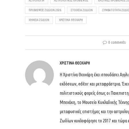
ΑΣΤΡΟΛΟΓΊΑ
ΑΣΤΡΟΛΟΓΙΚΈΣ ΠΡΟΒΛΈΨΕΙΣ
ΕΡΩΤΙΚΈΣ ΠΡΟΒΛΈΨΕΙΣ 2
ΠΡΟΒΛΈΨΕΙΣ ΖΩΔΊΩΝ 2026
ΣΤΟΙΧΕΊΑ ΖΩΔΊΩΝ
ΣΥΜΒΑΤΌΤΗΤΑ ΖΩΔΊ
ΧΗΜΕΊΑ ΖΩΔΊΩΝ
ΧΡΙΣΤΊΝΑ ΘΕΟΧΆΡΗ
0 comments
ΧΡΙΣΤΊΝΑ ΘΕΟΧΆΡΗ
Η Χριστίνα Θεοχάρη έχει σπουδάσει Αγγλ
εκδόσεων, editor και μεταφράστρια. Έχει
πολιτιστικούς φορείς όπως οι Πανεπιστη
Μπενάκη, το Μουσείο Κυκλαδικής Τέχνης, τ
μεταφυσικές επιστήμες και την αστρολογί
Ζωδίων κυκλοφόρησε το 2017 και τώρα ε