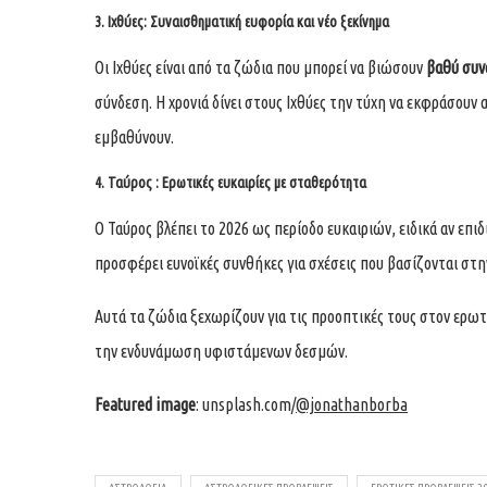
3. Ιχθύες: Συναισθηματική ευφορία και νέο ξεκίνημα
Οι Ιχθύες είναι από τα ζώδια που μπορεί να βιώσουν
βαθύ συν
σύνδεση. Η χρονιά δίνει στους Ιχθύες την τύχη να εκφράσουν 
εμβαθύνουν.
4. Ταύρος : Ερωτικές ευκαιρίες με σταθερότητα
Ο Ταύρος βλέπει το 2026 ως περίοδο ευκαιριών, ειδικά αν επι
προσφέρει ευνοϊκές συνθήκες για σχέσεις που βασίζονται στη
Αυτά τα ζώδια ξεχωρίζουν για τις προοπτικές τους στον ερωτ
την ενδυνάμωση υφιστάμενων δεσμών.
Featured image
: unsplash.com/
@jonathanborba