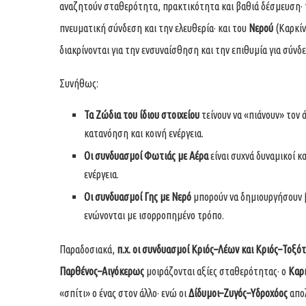
αναζητούν σταθερότητα, πρακτικότητα και βαθιά δέσμευση·
πνευματική σύνδεση και την ελευθερία· και του
Νερού
(Καρκίν
διακρίνονται για την ενσυναίσθηση και την επιθυμία για σύνδ
Συνήθως:
Τα Ζώδια του ίδιου στοιχείου
τείνουν να «πιάνουν» τον ά
κατανόηση και κοινή ενέργεια.
Οι συνδυασμοί Φωτιάς με Αέρα
είναι συχνά δυναμικοί κα
ενέργεια.
Οι συνδυασμοί Γης με Νερό
μπορούν να δημιουργήσουν β
ενώνονται με ισορροπημένο τρόπο.
Παραδοσιακά,
π.χ. οι συνδυασμοί Κριός–Λέων και Κριός–Τοξό
Παρθένος–Αιγόκερως
μοιράζονται αξίες σταθερότητας· ο
Καρκ
«σπίτι» ο ένας στον άλλο· ενώ οι
Δίδυμοι–Ζυγός–Υδροχόος
απολ