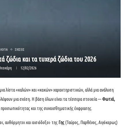
ΛΟΓΙΑ
ΣΧΕΣΕΙΣ
ατά ζώδια και τα τυχερά ζώδια του 2026
Θεοχάρη
12/02/2026
 μια λίστα «καλών» και «κακών» χαρακτηριστικών, αλλά μια ανάλυση
ολέψουν μια σχέση. Η βάση όλων είναι τα τέσσερα στοιχεία —
Φωτιά,
ς προσωπικότητας και της συναισθηματικής έκφρασης.
οι, αυθόρμητοι και αισιόδοξοι· της
Γης
(Ταύρος, Παρθένος, Αιγόκερως)