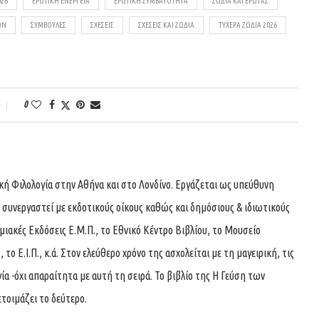
026
ΕΡΩΤΙΚΉ ΕΝΈΡΓΕΙΑ
ΕΡΩΤΙΚΉ ΣΥΜΒΑΤΌΤΗΤΑ
ΖΏΔΙΑ ΚΑΙ ΈΡΩΤΑΣ
ΩΝ
ΣΥΜΒΟΥΛΈΣ
ΣΧΈΣΕΙΣ
ΣΧΈΣΕΙΣ ΚΑΙ ΖΏΔΙΑ
ΤΥΧΕΡΆ ΖΏΔΙΑ 2026
0
ική Φιλολογία στην Αθήνα και στο Λονδίνο. Εργάζεται ως υπεύθυνη
 συνεργαστεί με εκδοτικούς οίκους καθώς και δημόσιους & ιδιωτικούς
μιακές Εκδόσεις Ε.Μ.Π., το Εθνικό Κέντρο Βιβλίου, το Μουσείο
ο Ε.Ι.Π., κ.ά. Στον ελεύθερο χρόνο της ασχολείται με τη μαγειρική, τις
α -όχι απαραίτητα με αυτή τη σειρά. Το βιβλίο της Η Γεύση των
τοιμάζει το δεύτερο.