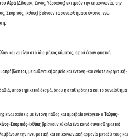
 του
Αέρα
(Δίδυμοι, Ζυγός, Υδροχόος) εκτιμούν την επικοινωνία, την
ος, Σκορπιός, Ιχθύες) βιώνουν τα συναισθήματα έντονα, ενώ
εση.
λλον και να είναι στο ίδιο μήκος κύματος, αφού έχουν φυσική
ι απρόβλεπτοι, με αυθεντική χημεία και έντονη -και ενίοτε εκρηκτική-
αθιά, υποστηρικτικά δεσμά, όπου η σταθερότητα και το συναίσθημα
της
είναι σχέσεις με έντονη πάθος και αμοιβαία ενέργεια· ο
Ταύρος–
ίνος–Σκορπιός–Ιχθύες
βρίσκουν εύκολα ένα κοινό συναισθηματικό
αμβάνουν την πνευματική και επικοινωνιακή αρμονία μεταξύ τους και