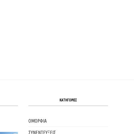
ΠΟΙΆ ΖΏΔΙΑ ΘΑ ΠΕΡΆΣΟΥΝ “ΚΑΥΤΌ ΕΡΩΤΙΚΌ
Ο ΑΈΡΙΝΟΣ, ΓΟΗΤΕΥΤΙΚΌΣ ΔΊΔΥ
ΚΑΛΟΚΑΊΡΙ” ΤΟ...
01/06/2026
08/06/2026
ΚΑΤΗΓΟΡΙΕΣ
ΟΜΟΡΦΙΑ
ΣΥΝΕΝΤΕΥΞΕΙΣ