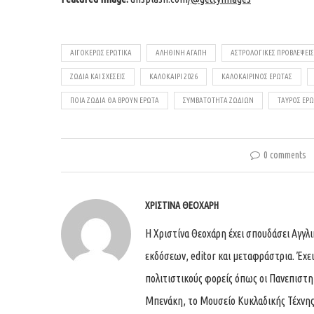
ΑΙΓΌΚΕΡΩΣ ΕΡΩΤΙΚΆ
ΑΛΗΘΙΝΗ ΑΓΑΠΗ
ΑΣΤΡΟΛΟΓΙΚΈΣ ΠΡΟΒΛΈΨΕΙΣ
ΖΏΔΙΑ ΚΑΙ ΣΧΈΣΕΙΣ
ΚΑΛΟΚΑΊΡΙ 2026
ΚΑΛΟΚΑΙΡΙΝΌΣ ΈΡΩΤΑΣ
ΠΟΙΑ ΖΏΔΙΑ ΘΑ ΒΡΟΥΝ ΈΡΩΤΑ
ΣΥΜΒΑΤΌΤΗΤΑ ΖΩΔΊΩΝ
ΤΑΎΡΟΣ ΕΡΩ
0 comments
ΧΡΙΣΤΊΝΑ ΘΕΟΧΆΡΗ
Η Χριστίνα Θεοχάρη έχει σπουδάσει Αγγλ
εκδόσεων, editor και μεταφράστρια. Έχει
πολιτιστικούς φορείς όπως οι Πανεπιστη
Μπενάκη, το Μουσείο Κυκλαδικής Τέχνης, τ