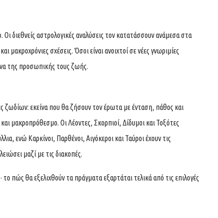
ρο. Οι διεθνείς αστρολογικές αναλύσεις τον κατατάσσουν ανάμεσα στα
αι μακροχρόνιες σχέσεις. Όσοι είναι ανοιχτοί σε νέες γνωριμίες
ένα της προσωπικής τους ζωής.
ες ζωδίων: εκείνα που θα ζήσουν τον έρωτα με ένταση, πάθος και
 και μακροπρόθεσμο. Οι Λέοντες, Σκορπιοί, Δίδυμοι και Τοξότες
ια, ενώ Καρκίνοι, Παρθένοι, Αιγόκεροι και Ταύροι έχουν τις
ειώσει μαζί με τις διακοπές.
· το πώς θα εξελιχθούν τα πράγματα εξαρτάται τελικά από τις επιλογές