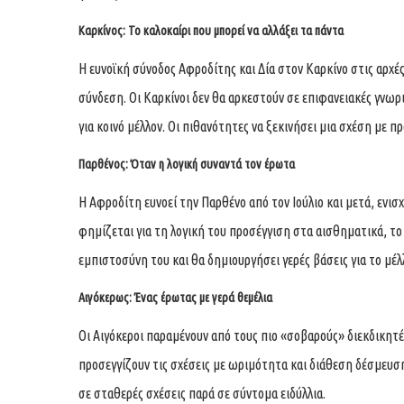
Καρκίνος: Το καλοκαίρι που μπορεί να αλλάξει τα πάντα
Η ευνοϊκή σύνοδος Αφροδίτης και Δία στον Καρκίνο στις αρχέ
σύνδεση. Οι Καρκίνοι δεν θα αρκεστούν σε επιφανειακές γνωρ
για κοινό μέλλον. Οι πιθανότητες να ξεκινήσει μια σχέση με πρ
Παρθένος: Όταν η λογική συναντά τον έρωτα
Η Αφροδίτη ευνοεί την Παρθένο από τον Ιούλιο και μετά, ενισ
φημίζεται για τη λογική του προσέγγιση στα αισθηματικά, το
εμπιστοσύνη του και θα δημιουργήσει γερές βάσεις για το μέλ
Αιγόκερως: Ένας έρωτας με γερά θεμέλια
Οι Αιγόκεροι παραμένουν από τους πιο «σοβαρούς» διεκδικητές
προσεγγίζουν τις σχέσεις με ωριμότητα και διάθεση δέσμευση
σε σταθερές σχέσεις παρά σε σύντομα ειδύλλια.