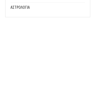
ΑΣΤΡΟΛΟΓΙΑ
MΥΣΤΙΚΆ ΓΙΑ ΠΙΟ ΔΡΟΣΕΡΌ ΎΠΝΟ, ΑΝ ΔΕΝ
ΓΙΑΤΊ Η ΣΩΣΤΉ ΕΝΥΔΆΤΩΣΗ ΕΊΝΑΙ 
ΚΟΙΜΆΣΑΙ...
ΣΗΜΑΝΤΙΚΌ...
19/07/2026
13/07/2026