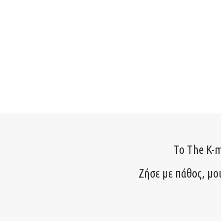
Το The K-m
Ζήσε με πάθος, μο