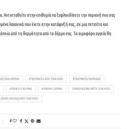
α. Αντισταθείτε στην επιθυμία να ξεφλουδίσετε την περιοχή που σας
γμένα λαχανικά που έχετε στην κατάψυξή σας, σε μια πετσέτα και
ποια από τη θερμότητα από το δέρμα σας. Τα αιμοφόρα αγγεία θα
ΛΑΣΤΙΚΉ ΚΡΈΜΑ
ΕΓΚΑΎΜΑΤΑ ΑΠΌ ΤΟΝ ΉΛΙΟ
ΕΓΚΑΎΜΑΤΑ ΠΑΡΑΛΊΑΣ
ΗΛΙΑΚΌ ΈΓΚΑΥΜΑ
ΚΑΜΈΝΟ ΔΈΡΜΑ
ΞΕΦΛΟΎΔΙΣΜΑ ΜΕΤΆ ΤΟΝ ΉΛΙΟ
Α ΚΆΝΩ ΑΝ ΚΑΏ ΑΠΌ ΤΟΝ ΉΛΙΟ
0