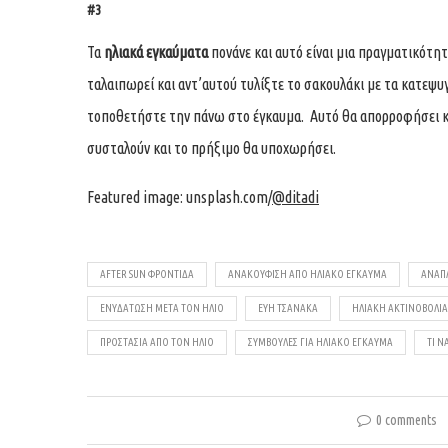
#3
Τα
ηλιακά εγκαύματα
πονάνε και αυτό είναι μια πραγματικότητ
ταλαιπωρεί και αντ’αυτού τυλίξτε το σακουλάκι με τα κατεψυ
τοποθετήστε την πάνω στο έγκαυμα. Αυτό θα απορροφήσει κά
συσταλούν και το πρήξιμο θα υποχωρήσει.
Featured image: unsplash.com/
@ditadi
AFTER SUN ΦΡΟΝΤΊΔΑ
ΑΝΑΚΟΎΦΙΣΗ ΑΠΌ ΗΛΙΑΚΌ ΈΓΚΑΥΜΑ
ΑΝΑΠ
ΕΝΥΔΆΤΩΣΗ ΜΕΤΆ ΤΟΝ ΉΛΙΟ
ΕΥΗ ΤΣΑΝΑΚΑ
ΗΛΙΑΚΉ ΑΚΤΙΝΟΒΟΛΊΑ
ΠΡΟΣΤΑΣΊΑ ΑΠΌ ΤΟΝ ΉΛΙΟ
ΣΥΜΒΟΥΛΈΣ ΓΙΑ ΗΛΙΑΚΌ ΈΓΚΑΥΜΑ
ΤΙ Ν
0 comments