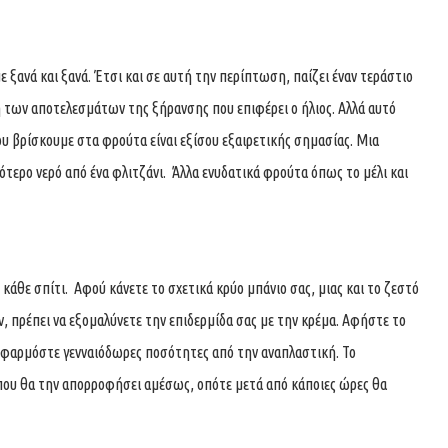
ξανά και ξανά. Έτσι και σε αυτή την περίπτωση, παίζει έναν τεράστιο
 των αποτελεσμάτων της ξήρανσης που επιφέρει ο ήλιος. Αλλά αυτό
ου βρίσκουμε στα φρούτα είναι εξίσου εξαιρετικής σημασίας. Μια
ότερο νερό από ένα φλιτζάνι. Άλλα ενυδατικά φρούτα όπως το μέλι και
σε κάθε σπίτι. Αφού κάνετε το σχετικά κρύο μπάνιο σας, μιας και το ζεστό
, πρέπει να εξομαλύνετε την επιδερμίδα σας με την κρέμα. Αφήστε το
 εφαρμόστε γενναιόδωρες ποσότητες από την αναπλαστική. Το
ο που θα την απορροφήσει αμέσως, οπότε μετά από κάποιες ώρες θα