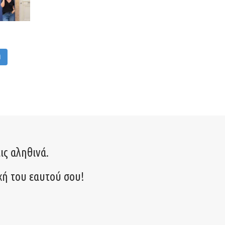
M
ις αληθινά.
χή του εαυτού σου!