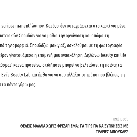
 scripta manent" λοιπόν. Και ό,τι δεν καταγράφεται στο χαρτί για μένα
αμματειακών Σπουδών για να μάθω την οργάνωση και απόφοιτη
από την ομορφιά. Σπουδάζω μακιγιάζ, ασχολούμαι με τη φωτογραφία
έρον γίνεται άμεσα η επόμενή μου ενασχόληση. Δηλώνω beauty και life
"γεύομαι" και να προτείνω οτιδήποτε μπορεί να βελτιώσει τη ποιότητα
 Evi's Beauty Lab και ήρθα για να σου αλλάξω το τρόπο που βλέπεις τη
 στα πάντα γύρω μας.
next post
ΘΈΛΕΙΣ ΜΑΛΛΙΆ ΧΩΡΊΣ ΦΡΙΖΆΡΙΣΜΑ; ΤΑ TIPS ΓΙΑ ΝΑ ΞΥΠΝΉΣΕΙΣ ΜΕ
ΤΈΛΕΙΕΣ ΜΠΟΎΚΛΕΣ