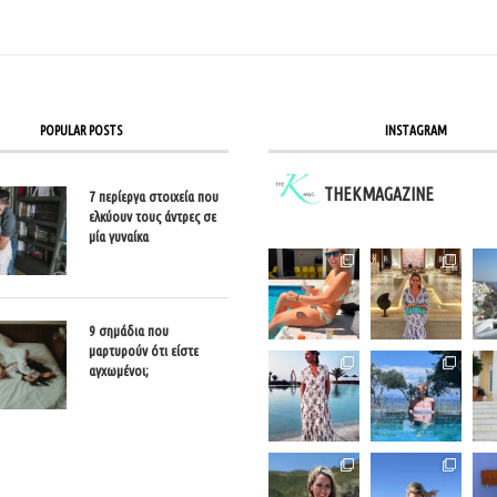
POPULAR POSTS
INSTAGRAM
THEKMAGAZINE
7 περίεργα στοιχεία που
ελκύουν τους άντρες σε
μία γυναίκα
9 σημάδια που
μαρτυρούν ότι είστε
αγχωμένοι;