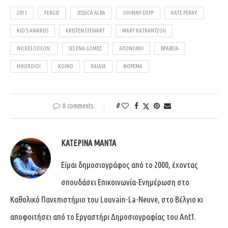
2013
FERGIE
JESSICA ALBA
JOHNNY DEPP
KATE PERRY
KID'S AWARDS
KRISTEN STEWART
MARY KATRANTZOU
NICKELODEON.
SELENA GOMEZ
ΑΠΟΝΟΜΉ
ΒΡΑΒΕΊΑ
ΗΘΟΠΟΙΟΊ
ΚΟΙΝΌ
ΠΑΙΔΙΆ
ΦΌΡΕΜΑ
0 comments
0
ΚΑΤΕΡΊΝΑ ΜΑΝΤΆ
Είμαι δημοσιογράφος από το 2000, έχοντας
σπουδάσει Επικοινωνία-Ενημέρωση στο
Καθολικό Πανεπιστήμιο του Louvain-La-Neuve, στο Βέλγιο κι
αποφοιτήσει από το Εργαστήρι Δημοσιογραφίας του Ant1.