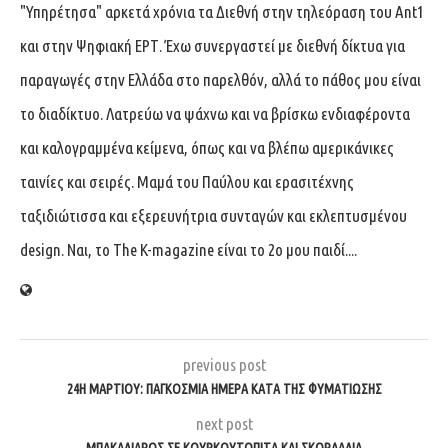
"Υπηρέτησα" αρκετά χρόνια τα Διεθνή στην τηλεόραση του Ant1
και στην Ψηφιακή ΕΡΤ. Έχω συνεργαστεί με διεθνή δίκτυα για
παραγωγές στην Ελλάδα στο παρελθόν, αλλά το πάθος μου είναι
το διαδίκτυο. Λατρεύω να ψάχνω και να βρίσκω ενδιαφέροντα
και καλογραμμένα κείμενα, όπως και να βλέπω αμερικάνικες
ταινίες και σειρές. Μαμά του Παύλου και ερασιτέχνης
ταξιδιώτισσα και εξερευνήτρια συνταγών και εκλεπτυσμένου
design. Ναι, το The K-magazine είναι το 2ο μου παιδί....
previous post
24Η ΜΑΡΤΊΟΥ: ΠΑΓΚΌΣΜΙΑ ΗΜΈΡΑ ΚΑΤΆ ΤΗΣ ΦΥΜΑΤΊΩΣΗΣ
next post
ΜΠΑΚΑΛΙΆΡΟΣ ΣΕ ΚΟΥΡΚΟΥΤΌΠΙΤΑ ΚΑΙ ΣΚΟΡΔΑΛΙΆ