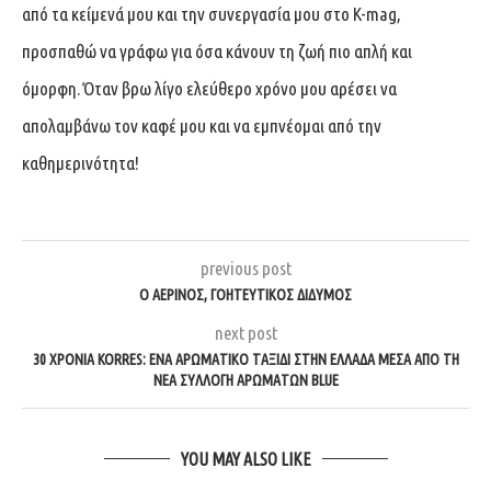
από τα κείμενά μου και την συνεργασία μου στο K-mag,
προσπαθώ να γράφω για όσα κάνουν τη ζωή πιο απλή και
όμορφη. Όταν βρω λίγο ελεύθερο χρόνο μου αρέσει να
απολαμβάνω τον καφέ μου και να εμπνέομαι από την
καθημερινότητα!
previous post
Ο ΑΈΡΙΝΟΣ, ΓΟΗΤΕΥΤΙΚΌΣ ΔΊΔΥΜΟΣ
next post
30 ΧΡΌΝΙΑ KORRES: ΈΝΑ ΑΡΩΜΑΤΙΚΌ ΤΑΞΊΔΙ ΣΤΗΝ ΕΛΛΆΔΑ ΜΈΣΑ ΑΠΌ ΤΗ
ΝΈΑ ΣΥΛΛΟΓΉ ΑΡΩΜΆΤΩΝ BLUE
YOU MAY ALSO LIKE