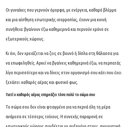
Οι γυναίκες που γερνούν όμορφα, με ενέργεια, καθαρό βλέμμα
και μια αίσθηση εσωτερικής ισορροπίας, έχουν μια κοινή
συνήθεια: βγαίνουν έξω καθημερινά και περνούν χρόνο σε
εξωτερικούς χώρους.
Κι όχι, δεν χρειάζεται να ζεις σε βουνό ή δίπλα στη θάλασσα για
να επωφεληθείς. Αρκεί να βγαίνεις καθημερινά έξω, να περπατάς
λίγο περισσότερο και να δίνεις στον οργανισμό σου κάτι που έχει
ξεχάσει: καθαρός αέρας και φυσικό φως.
Γιατί ο καθαρός αέρας επηρεάζει τόσο πολύ το σώμα σου
Το σώμα σου δεν είναι φτιαγμένο για να περνά όλη τη μέρα
ανάμεσα σε τέσσερις τοίχους. Η συνεχής παραμονή σε
εσωτερικούς χώρους συνδέεται με αυξημένο στρες, πνευματική