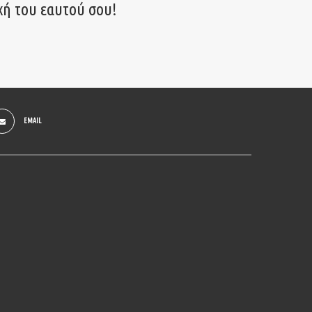
χή του εαυτού σου!
EMAIL