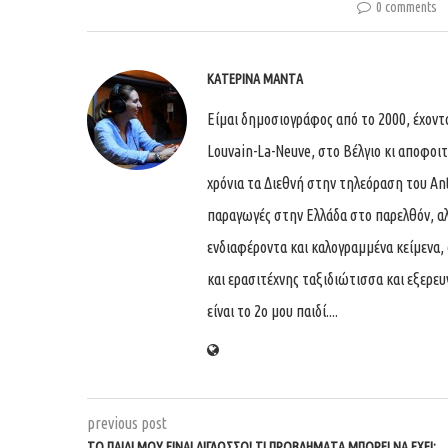
0 comments
ΚΑΤΕΡΊΝΑ ΜΑΝΤΆ
Είμαι δημοσιογράφος από το 2000, έχον
Louvain-La-Neuve, στο Βέλγιο κι αποφοι
χρόνια τα Διεθνή στην τηλεόραση του An
παραγωγές στην Ελλάδα στο παρελθόν, αλ
ενδιαφέροντα και καλογραμμένα κείμενα, 
και ερασιτέχνης ταξιδιώτισσα και εξερε
είναι το 2ο μου παιδί....
previous post
ΤΟ ΠΑΙΔΊ ΜΟΥ ΕΊΝΑΙ ΔΊΓΛΩΣΣΟ! ΤΙ ΠΡΟΒΛΉΜΑΤΑ ΜΠΟΡΕΊ ΝΑ ΈΧΕΙ;