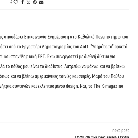
0
τας σπουδάσει Επικοινωνία-Ενημέρωση στο Καθολικό Πανεπιστήμιο του
τήσει από το Εργαστήρι Δημοσιογραφίας του Ant1. "Υπηρέτησα" αρκετά
t1 και στην Ψηφιακή ΕΡΤ. Έχω συνεργαστεί με διεθνή δίκτυα για
λά το πάθος μου είναι το διαδίκτυο. Λατρεύω να ψάχνω και να βρίσκω
όπως και να βλέπω αμερικάνικες ταινίες και σειρές. Μαμά του Παύλου
υνήτρια συνταγών και εκλεπτυσμένου design. Ναι, το The K-magazine
next post
LOOK OF THE DAY: EMMA STONE