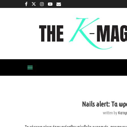
Nails alert: Τα ω
written by
Κατε