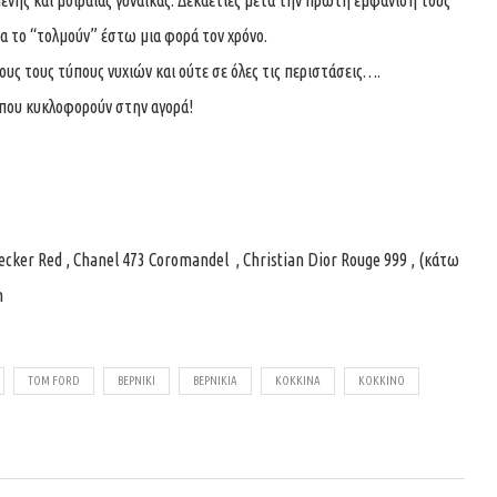
ένης και μοιραίας γυναίκας. Δεκαετίες μετά την πρώτη εμφάνισή τους
 να το “τολμούν” έστω μια φορά τον χρόνο.
όλους τους τύπους νυχιών και ούτε σε όλες τις περιστάσεις….
 που κυκλοφορούν στην αγορά!
cker Red , Chanel 473 Coromandel , Christian Dior Rouge 999 , (κάτω
n
TOM FORD
ΒΕΡΝΊΚΙ
ΒΕΡΝΊΚΙΑ
ΚΌΚΚΙΝΑ
ΚΟΚΚΙΝΟ