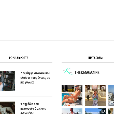
POPULAR POSTS
INSTAGRAM
THEKMAGAZINE
7 περίεργα στοιχεία που
ελκύουν τους άντρες σε
μία γυναίκα
9 σημάδια που
μαρτυρούν ότι είστε
αγχωμένοι;