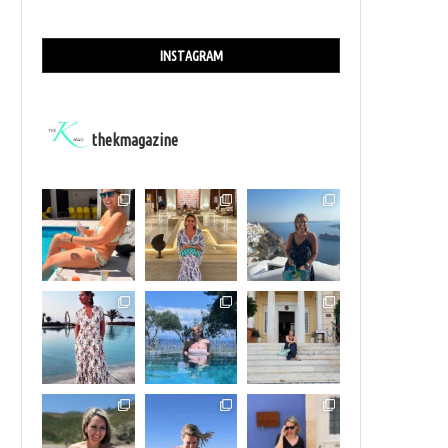
INSTAGRAM
thekmagazine
ΠΟΙΆ ΕΊΝΑΙ Η ΝΟ1 ΚΛΑΣΙΚΉ ΚΡΈΜΑ, ΕΔΏ ΚΙ...
Η ΕΛΈΝΗ ΠΗΛΊΝΗ, REGIONAL ARTISTRY
ΤΗΣ BOBBI...
02/05/2026
06/04/2026