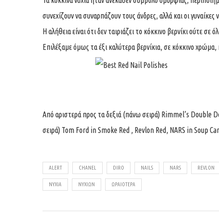
Τα κόκκινα νύχια ήταν ανέκαθεν σύμβολο ομορφιάς, περιποιημ
συνεχίζουν να συναρπάζουν τους άνδρες, αλλά και οι γυναίκες
Η αλήθεια είναι ότι δεν ταιριάζει το κόκκινο βερνίκι ούτε σε 
Επιλέξαμε όμως τα έξι καλύτερα βερνίκια, σε κόκκινο χρώμα,
Από αριστερά προς τα δεξιά (πάνω σειρά) Rimmel’s Double De
σειρά) Tom Ford in Smoke Red , Revlon Red, NARS in Soup Ca
ALERT
CHANEL
DIRO
NAILS
NARS
REVLON
ΝΎΧΙΑ
ΝΥΧΙΏΝ
ΩΡΑΙΌΤΕΡΑ