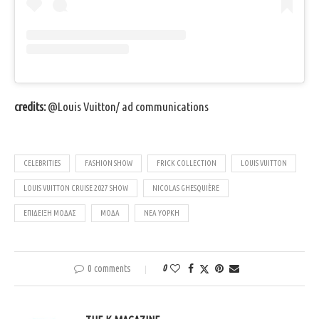
credits:
@Louis Vuitton/ ad communications
CELEBRITIES
FASHION SHOW
FRICK COLLECTION
LOUIS VUITTON
LOUIS VUITTON CRUISE 2027 SHOW
NICOLAS GHESQUIÈRE
ΕΠΊΔΕΙΞΗ ΜΌΔΑΣ
ΜΌΔΑ
ΝΈΑ ΥΌΡΚΗ
0 comments
0