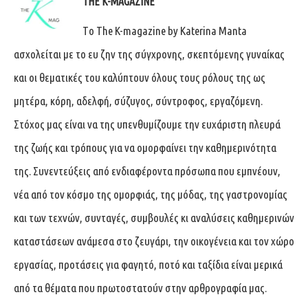
THE K-MAGAZINE
Tο The K-magazine by Katerina Manta
ασχολείται με το ευ ζην της σύγχρονης, σκεπτόμενης γυναίκας
και οι θεματικές του καλύπτουν όλους τους ρόλους της ως
μητέρα, κόρη, αδελφή, σύζυγος, σύντροφος, εργαζόμενη.
Στόχος μας είναι να της υπενθυμίζουμε την ευχάριστη πλευρά
της ζωής και τρόπους για να ομορφαίνει την καθημερινότητα
της. Συνεντεύξεις από ενδιαφέροντα πρόσωπα που εμπνέουν,
νέα από τον κόσμο της ομορφιάς, της μόδας, της γαστρονομίας
και των τεχνών, συνταγές, συμβουλές κι αναλύσεις καθημερινών
καταστάσεων ανάμεσα στο ζευγάρι, την οικογένεια και τον χώρο
εργασίας, προτάσεις για φαγητό, ποτό και ταξίδια είναι μερικά
από τα θέματα που πρωτοστατούν στην αρθρογραφία μας.