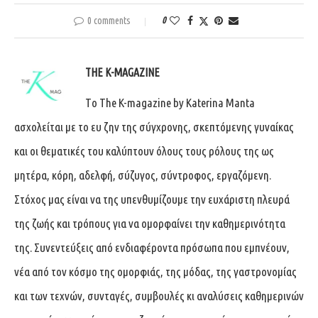
0 comments
0
THE K-MAGAZINE
Tο The K-magazine by Katerina Manta
ασχολείται με το ευ ζην της σύγχρονης, σκεπτόμενης γυναίκας
και οι θεματικές του καλύπτουν όλους τους ρόλους της ως
μητέρα, κόρη, αδελφή, σύζυγος, σύντροφος, εργαζόμενη.
Στόχος μας είναι να της υπενθυμίζουμε την ευχάριστη πλευρά
της ζωής και τρόπους για να ομορφαίνει την καθημερινότητα
της. Συνεντεύξεις από ενδιαφέροντα πρόσωπα που εμπνέουν,
νέα από τον κόσμο της ομορφιάς, της μόδας, της γαστρονομίας
και των τεχνών, συνταγές, συμβουλές κι αναλύσεις καθημερινών