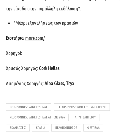
την είσοδο στην παράλληλη εκδήλωση*.
*Μέχρι εξαντλήσεως των κρασιών
Εισιτήρια
:
more.com/
Χορηγοί:
Χρυσός Χορηγός:
Cork
Hellas
Ασημένιος Χορηγός:
Alpa
Glass
,
Tryx
PELOPONNESE WINE FESTIVAL
PELOPONNESE WINE FESTIVAL ATHENS
PELOPONNESE WINE FESTIVAL ATHENS 2026
ΑΙΓΛΗ ΖΑΠΠΕΙΟΥ
ΕΚΔΗΛΏΣΕΙΣ
ΚΡΑΣΙΆ
ΠΕΛΟΠΌΝΝΗΣΟΣ
ΦΕΣΤΙΒΑΛ