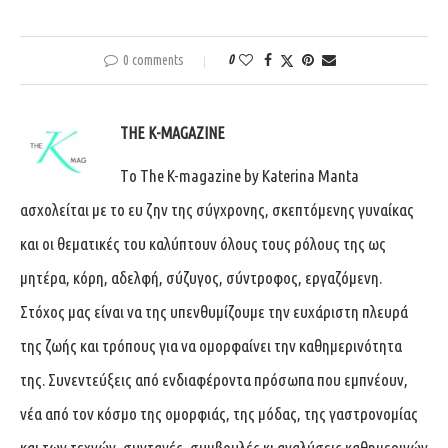
0 comments
0
THE K-MAGAZINE
Tο The K-magazine by Katerina Manta
ασχολείται με το ευ ζην της σύγχρονης, σκεπτόμενης γυναίκας
και οι θεματικές του καλύπτουν όλους τους ρόλους της ως
μητέρα, κόρη, αδελφή, σύζυγος, σύντροφος, εργαζόμενη.
Στόχος μας είναι να της υπενθυμίζουμε την ευχάριστη πλευρά
της ζωής και τρόπους για να ομορφαίνει την καθημερινότητα
της. Συνεντεύξεις από ενδιαφέροντα πρόσωπα που εμπνέουν,
νέα από τον κόσμο της ομορφιάς, της μόδας, της γαστρονομίας
και των τεχνών, συνταγές, συμβουλές κι αναλύσεις καθημερινών