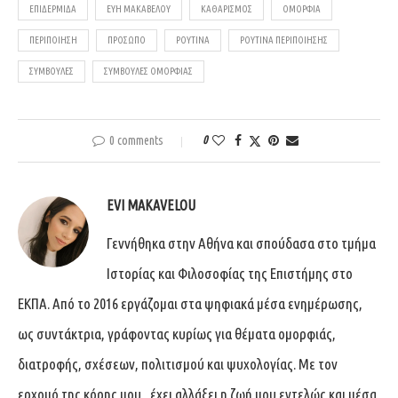
ΕΠΙΔΕΡΜΊΔΑ
ΕΥΗ ΜΑΚΑΒΕΛΟΥ
ΚΑΘΑΡΙΣΜΌΣ
ΟΜΟΡΦΙΆ
ΠΕΡΙΠΟΙΗΣΗ
ΠΡΌΣΩΠΟ
ΡΟΥΤΊΝΑ
ΡΟΥΤΊΝΑ ΠΕΡΙΠΟΊΗΣΗΣ
ΣΥΜΒΟΥΛΈΣ
ΣΥΜΒΟΥΛΕΣ ΟΜΟΡΦΙΑΣ
0 comments
0
EVI MAKAVELOU
Γεννήθηκα στην Αθήνα και σπούδασα στο τμήμα
Ιστορίας και Φιλοσοφίας της Επιστήμης στο
ΕΚΠΑ. Από το 2016 εργάζομαι στα ψηφιακά μέσα ενημέρωσης,
ως συντάκτρια, γράφοντας κυρίως για θέματα ομορφιάς,
διατροφής, σχέσεων, πολιτισμού και ψυχολογίας. Με τον
ερχομό της κόρης μου, έχει αλλάξει η ζωή μου εντελώς και μέσα