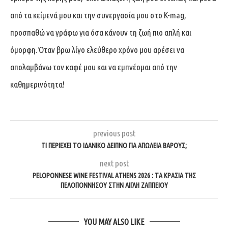
από τα κείμενά μου και την συνεργασία μου στο K-mag,
προσπαθώ να γράφω για όσα κάνουν τη ζωή πιο απλή και
όμορφη. Όταν βρω λίγο ελεύθερο χρόνο μου αρέσει να
απολαμβάνω τον καφέ μου και να εμπνέομαι από την
καθημερινότητα!
previous post
ΤΙ ΠΕΡΙΈΧΕΙ ΤΟ ΙΔΑΝΙΚΌ ΔΕΊΠΝΟ ΓΙΑ ΑΠΏΛΕΙΑ ΒΆΡΟΥΣ;
next post
PELOPONNESE WINE FESTIVAL ATHENS 2026 : ΤΑ ΚΡΑΣΙΆ ΤΗΣ
ΠΕΛΟΠΟΝΝΉΣΟΥ ΣΤΗΝ ΑΊΓΛΗ ΖΑΠΠΕΊΟΥ
YOU MAY ALSO LIKE