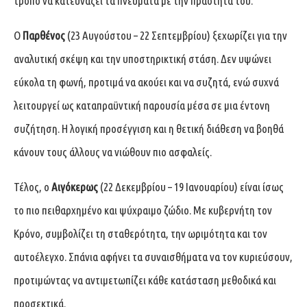
τρόπο να κατευνάζει τα πνεύματα με την πραότητά του.
Ο
Παρθένος
(23 Αυγούστου – 22 Σεπτεμβρίου) ξεχωρίζει για την
αναλυτική σκέψη και την υποστηρικτική στάση. Δεν υψώνει
εύκολα τη φωνή, προτιμά να ακούει και να συζητά, ενώ συχνά
λειτουργεί ως καταπραϋντική παρουσία μέσα σε μια έντονη
συζήτηση. Η λογική προσέγγιση και η θετική διάθεση να βοηθά
κάνουν τους άλλους να νιώθουν πιο ασφαλείς.
Τέλος, ο
Αιγόκερως
(22 Δεκεμβρίου – 19 Ιανουαρίου) είναι ίσως
το πιο πειθαρχημένο και ψύχραιμο ζώδιο. Με κυβερνήτη τον
Κρόνο, συμβολίζει τη σταθερότητα, την ωριμότητα και τον
αυτοέλεγχο. Σπάνια αφήνει τα συναισθήματα να τον κυριεύσουν,
προτιμώντας να αντιμετωπίζει κάθε κατάσταση μεθοδικά και
προσεκτικά.