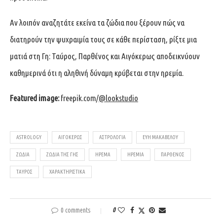
Αν λοιπόν αναζητάτε εκείνα τα ζώδια που ξέρουν πώς να
διατηρούν την ψυχραιμία τους σε κάθε περίσταση, ρίξτε μια
ματιά στη Γη: Ταύρος, Παρθένος και Αιγόκερως αποδεικνύουν
καθημερινά ότι η αληθινή δύναμη κρύβεται στην ηρεμία.
Featured image:
freepik.com/
@lookstudio
ASTROLOGY
ΑΙΓΌΚΕΡΩΣ
ΑΣΤΡΟΛΟΓΊΑ
ΕΥΗ ΜΑΚΑΒΕΛΟΥ
ΖΏΔΙΑ
ΖΏΔΙΑ ΤΗΣ ΓΗΣ
ΉΡΕΜΑ
ΗΡΕΜΊΑ
ΠΑΡΘΈΝΟΣ
ΤΑΎΡΟΣ
ΧΑΡΑΚΤΗΡΙΣΤΙΚΆ
0 comments
0