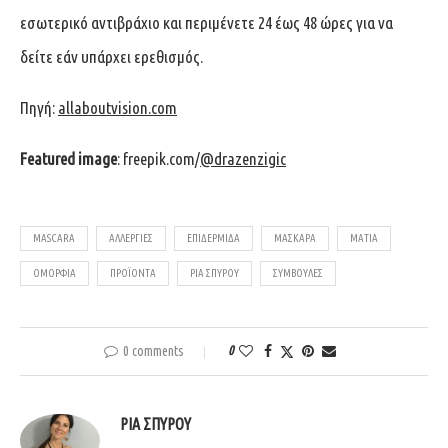
εσωτερικό αντιβράχιο και περιμένετε 24 έως 48 ώρες για να
δείτε εάν υπάρχει ερεθισμός.
Πηγή:
allaboutvision.com
Featured image
: freepik.com/
@drazenzigic
MASCARA
ΑΛΛΕΡΓΙΕΣ
ΕΠΙΔΕΡΜΙΔΑ
ΜΑΣΚΑΡΑ
ΜΑΤΙΑ
ΟΜΟΡΦΙΑ
ΠΡΟΪΟΝΤΑ
ΡΙΑ ΣΠΥΡΟΥ
ΣΥΜΒΟΥΛΈΣ
0 comments
0
ΡΊΑ ΣΠΎΡΟΥ