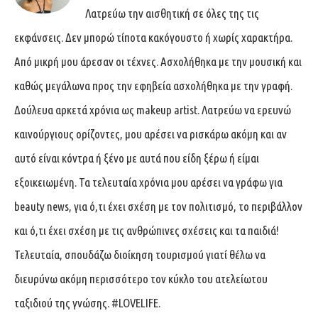
Λατρεύω την αισθητική σε όλες της τις
εκφάνσεις. Δεν μπορώ τίποτα κακόγουστο ή χωρίς χαρακτήρα.
Από μικρή μου άρεσαν οι τέχνες. Ασχολήθηκα με την μουσική και
καθώς μεγάλωνα προς την εφηβεία ασχολήθηκα με την γραφή.
Δούλευα αρκετά χρόνια ως makeup artist. Λατρεύω να ερευνώ
καινούργιους ορίζοντες, μου αρέσει να ρισκάρω ακόμη και αν
αυτό είναι κόντρα ή ξένο με αυτά που είδη ξέρω ή είμαι
εξοικειωμένη. Τα τελευταία χρόνια μου αρέσει να γράφω για
beauty news, για ό,τι έχει σχέση με τον πολιτισμό, το περιβάλλον
και ό,τι έχει σχέση με τις ανθρώπινες σχέσεις και τα παιδιά!
Τελευταία, σπουδάζω διοίκηση τουρισμού γιατί θέλω να
διευρύνω ακόμη περισσότερο τον κύκλο του ατελείωτου
ταξιδιού της γνώσης. #LOVELIFE.