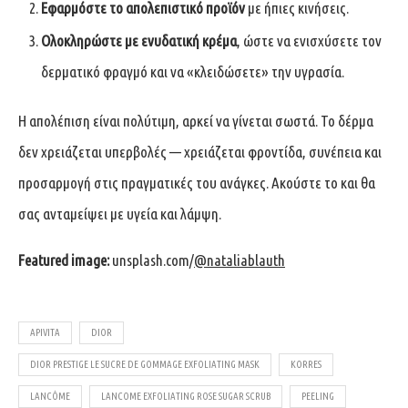
Εφαρμόστε το απολεπιστικό προϊόν
με ήπιες κινήσεις.
Ολοκληρώστε με ενυδατική κρέμα
, ώστε να ενισχύσετε τον
δερματικό φραγμό και να «κλειδώσετε» την υγρασία.
Η απολέπιση είναι πολύτιμη, αρκεί να γίνεται σωστά. Το δέρμα
δεν χρειάζεται υπερβολές — χρειάζεται φροντίδα, συνέπεια και
προσαρμογή στις πραγματικές του ανάγκες. Ακούστε το και θα
σας ανταμείψει με υγεία και λάμψη.
Featured image:
unsplash.com/
@nataliablauth
APIVITA
DIOR
DIOR PRESTIGE LE SUCRE DE GOMMAGE EXFOLIATING MASK
KORRES
LANCÔME
LANCOME EXFOLIATING ROSE SUGAR SCRUB
PEELING