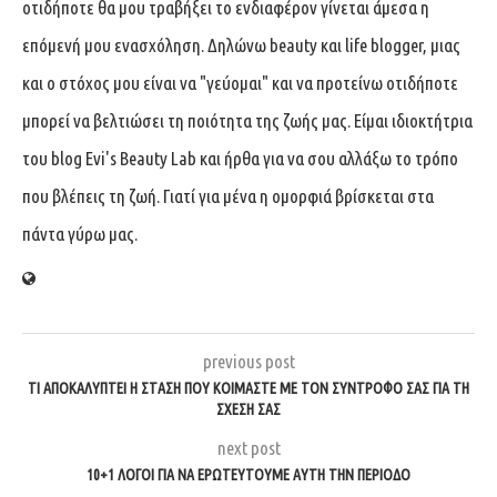
οτιδήποτε θα μου τραβήξει το ενδιαφέρον γίνεται άμεσα η
επόμενή μου ενασχόληση. Δηλώνω beauty και life blogger, μιας
και ο στόχος μου είναι να "γεύομαι" και να προτείνω οτιδήποτε
μπορεί να βελτιώσει τη ποιότητα της ζωής μας. Είμαι ιδιοκτήτρια
του blog Evi's Beauty Lab και ήρθα για να σου αλλάξω το τρόπο
που βλέπεις τη ζωή. Γιατί για μένα η ομορφιά βρίσκεται στα
πάντα γύρω μας.
previous post
ΤΙ ΑΠΟΚΑΛΎΠΤΕΙ Η ΣΤΆΣΗ ΠΟΥ ΚΟΙΜΆΣΤΕ ΜΕ ΤΟΝ ΣΎΝΤΡΟΦΌ ΣΑΣ ΓΙΑ ΤΗ
ΣΧΈΣΗ ΣΑΣ
next post
10+1 ΛΌΓΟΙ ΓΙΑ ΝΑ ΕΡΩΤΕΥΤΟΎΜΕ ΑΥΤΉ ΤΗΝ ΠΕΡΊΟΔΟ